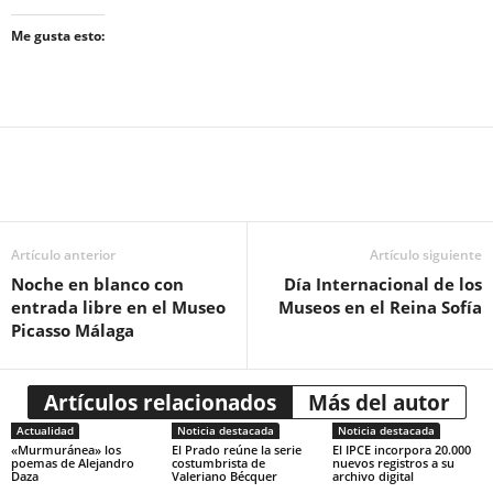
Me gusta esto:
Artículo anterior
Artículo siguiente
Noche en blanco con
Día Internacional de los
entrada libre en el Museo
Museos en el Reina Sofía
Picasso Málaga
Artículos relacionados
Más del autor
Actualidad
Noticia destacada
Noticia destacada
«Murmuránea» los
El Prado reúne la serie
El IPCE incorpora 20.000
poemas de Alejandro
costumbrista de
nuevos registros a su
Daza
Valeriano Bécquer
archivo digital