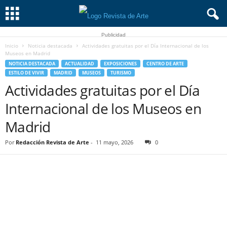
Publicidad
Inicio
Noticia destacada
Actividades gratuitas por el Día Internacional de los
Museos en Madrid
NOTICIA DESTACADA
ACTUALIDAD
EXPOSICIONES
CENTRO DE ARTE
ESTILO DE VIVIR
MADRID
MUSEOS
TURISMO
Actividades gratuitas por el Día
Internacional de los Museos en
Madrid
Por
Redacción Revista de Arte
-
11 mayo, 2026
0