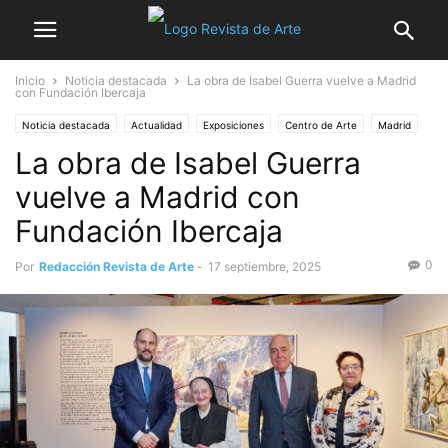
Inicio
Noticia destacada
La obra de Isabel Guerra vuelve a Madrid
con Fundación Ibercaja
Noticia destacada
Actualidad
Exposiciones
Centro de Arte
Madrid
La obra de Isabel Guerra
Mercado del Arte
Museos
vuelve a Madrid con
Fundación Ibercaja
0
Por
Redacción Revista de Arte
-
17 septiembre, 2025