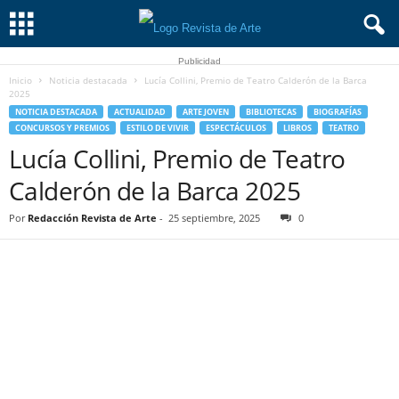
Publicidad
Inicio
Noticia destacada
Lucía Collini, Premio de Teatro Calderón de la Barca
2025
NOTICIA DESTACADA
ACTUALIDAD
ARTE JOVEN
BIBLIOTECAS
BIOGRAFÍAS
CONCURSOS Y PREMIOS
ESTILO DE VIVIR
ESPECTÁCULOS
LIBROS
TEATRO
Lucía Collini, Premio de Teatro
Calderón de la Barca 2025
Por
Redacción Revista de Arte
-
25 septiembre, 2025
0