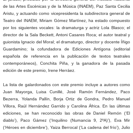
de las Artes Escénicas y de la Música (INAEM), Paz Santa Cecilia
Aristu, y actuando como vicepresidenta la subdirectora general de
Teatro del INAEM, Miriam Gómez Martínez, ha estado compuesto
por los siguientes vocales: la dramaturga y actriz Lola Blasco; el
director de la Sala Beckett, Antoni Casares Roca; el autor teatral y
guionista Ignacio del Moral; el dramaturgo, director y docente Íñigo
Guardamino; la cofundadora de Ediciones Antígona (editorial
española de referencia en la publicación de textos teatrales
contemporáneos), Conchita Piña, y la ganadora de la pasada
edición de este premio, Irene Herráez.
La lista de galardonados con este premio incluye a autores como
Juan Mayorga, Luisa Cunillé, José Ramón Fernández, Paco
Bezerra, Yolanda Pallín, Borja Ortiz de Gondra, Pedro Manuel
Víllora, Raúl Hernández Garrido y Carolina África. En las últimas
ediciones, se han reconocido las obras de Daniel Remón (‘El
diablo’), Paco Gámez (‘Inquilino (Numancia 9, 2ºA)’), Eva Mir
(‘Héroes en diciembre’), Yaiza Berrocal (‘La cadena del frío’), Julio