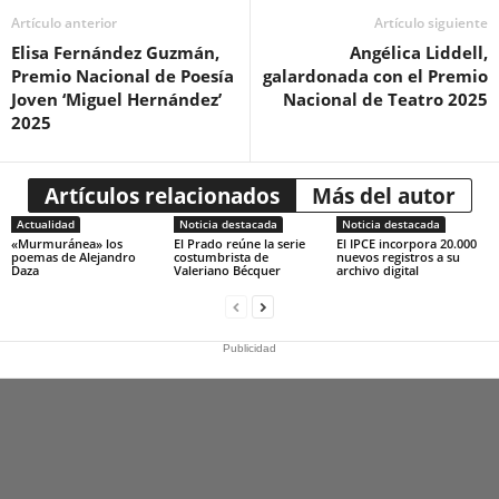
Artículo anterior
Artículo siguiente
Elisa Fernández Guzmán,
Angélica Liddell,
Premio Nacional de Poesía
galardonada con el Premio
Joven ‘Miguel Hernández’
Nacional de Teatro 2025
2025
Artículos relacionados
Más del autor
Actualidad
Noticia destacada
Noticia destacada
«Murmuránea» los
El Prado reúne la serie
El IPCE incorpora 20.000
poemas de Alejandro
costumbrista de
nuevos registros a su
Daza
Valeriano Bécquer
archivo digital
Publicidad