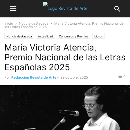
Inicio
Noticia destacada
María Victoria Atencia, Premio Nacional de
las Letras Españolas 2025
Noticia destacada
Actualidad
Concursos y Premios
Libros
María Victoria Atencia,
Premio Nacional de las Letras
Españolas 2025
0
Por
Redacción Revista de Arte
-
29 octubre, 2025