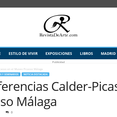
E
ESTILO DE VIVIR
EXPOSICIONES
LIBROS
MADRID
Publicidad
icasso en el Museo Picasso Málaga
S Y SEMINARIOS
NOTICIA DESTACADA
ferencias Calder-Pica
sso Málaga
0