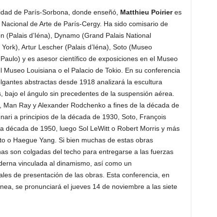
ersidad de París-Sorbona, donde enseñó,
Matthieu Poirier
es
a Nacional de Arte de París-Cergy. Ha sido comisario de
(Palais d’Iéna), Dynamo (Grand Palais National
 York), Artur Lescher (Palais d’Iéna), Soto (Museo
Paulo) y es asesor científico de exposiciones en el Museo
l Museo Louisiana o el Palacio de Tokio. En su conferencia
lgantes abstractas desde 1918 analizará la escultura
, bajo el ángulo sin precedentes de la suspensión aérea.
, Man Ray y Alexander Rodchenko a fines de la década de
ari a principios de la década de 1930, Soto, François
 la década de 1950, luego Sol LeWitt o Robert Morris y más
eto o Haegue Yang. Si bien muchas de estas obras
s son colgadas del techo para entregarse a las fuerzas
oderna vinculada al dinamismo, así como un
les de presentación de las obras. Esta conferencia, en
ánea, se pronunciará el jueves 14 de noviembre a las siete