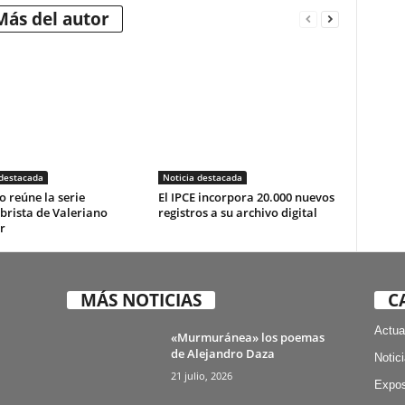
Más del autor
 destacada
Noticia destacada
o reúne la serie
El IPCE incorpora 20.000 nuevos
brista de Valeriano
registros a su archivo digital
r
MÁS NOTICIAS
C
Actua
«Murmuránea» los poemas
de Alejandro Daza
Notic
21 julio, 2026
Expos