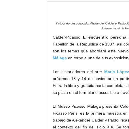
–
L
o
g
Fotógrafo desconocido. Alexander Calder y Pablo Pi
o
Internacional de P
p
Calder-Picasso.
El encuentro personal 
r
Pabellón de la República de 1937, así com
e
son los temas que abordará este nuevo 
s
Málaga
en torno a una de sus exposicion
s
Los historiadores del arte
María Lópe
próximos 13 y 14 de noviembre a partir
Entrada libre y gratuita hasta completar 
su plaza en el formulario accesible a tra
El Museo Picasso Málaga presenta Calde
Picasso Paris, es la primera muestra en
trabajo de Alexander Calder y Pablo Pica
el contexto del fin del siglo XIX. Se fo