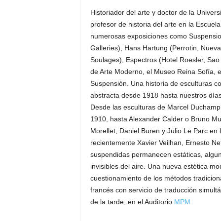
Historiador del arte y doctor de la Univ
profesor de historia del arte en la Escuel
numerosas exposiciones como Suspension 
Galleries), Hans Hartung (Perrotin, Nueva
Soulages), Espectros (Hotel Roesler, Sao 
de Arte Moderno, el Museo Reina Sofía, e
Suspensión. Una historia de esculturas co
abstracta desde 1918 hasta nuestros días
Desde las esculturas de Marcel Duchamp
1910, hasta Alexander Calder o Bruno Mun
Morellet, Daniel Buren y Julio Le Parc en
recientemente Xavier Veilhan, Ernesto N
suspendidas permanecen estáticas, alguna
invisibles del aire. Una nueva estética m
cuestionamiento de los métodos tradiciona
francés con servicio de traducción simult
de la tarde, en el Auditorio
MPM
.