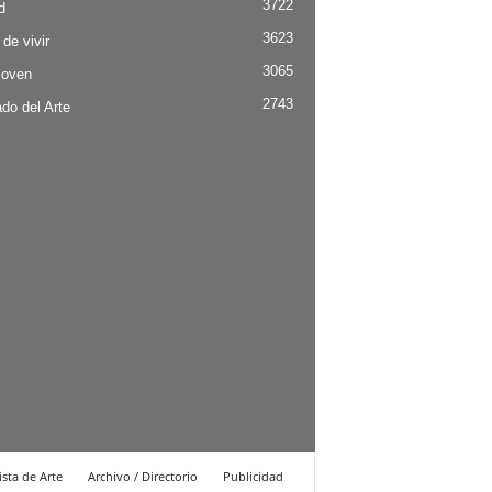
3722
d
3623
 de vivir
3065
Joven
2743
do del Arte
ista de Arte
Archivo / Directorio
Publicidad