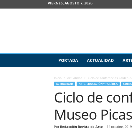
VIERNES, AGOSTO 7, 2026
R
PORTADA
ACTUALIDAD
ART
e
v
i
Inicio
Actualidad
Ciclo de conferencias Calder-P
s
ACTUALIDAD
ARTE, EDUCACIÓN Y POLÍTICA
CURSO
t
Ciclo de con
a
d
e
Museo Pica
A
r
t
Por
Redacción Revista de Arte
-
14 octubre, 2019
e