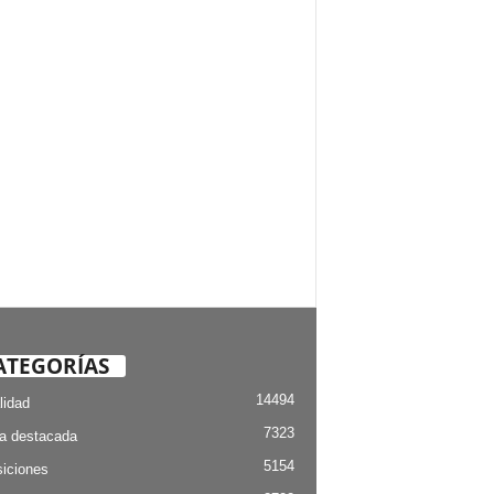
ATEGORÍAS
14494
lidad
7323
ia destacada
5154
iciones