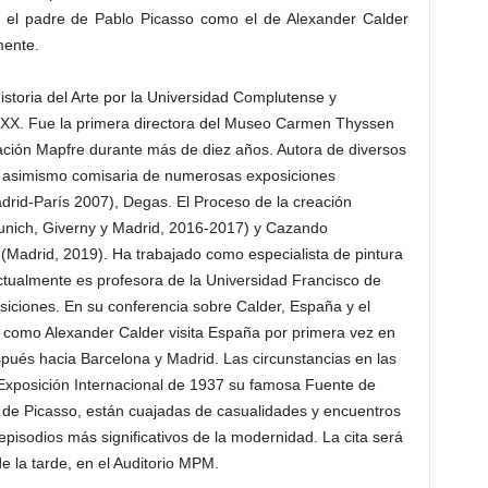
 el padre de Pablo Picasso como el de Alexander Calder
mente.
storia del Arte por la Universidad Complutense y
 y XX. Fue la primera directora del Museo Carmen Thyssen
ión Mapfre durante más de diez años. Autora de diversos
ido asimismo comisaria de numerosas exposiciones
drid-París 2007), Degas. El Proceso de la creación
Munich, Giverny y Madrid, 2016-2017) y Cazando
(Madrid, 2019). Ha trabajado como especialista de pintura
ctualmente es profesora de la Universidad Francisco de
siciones. En su conferencia sobre Calder, España y el
 como Alexander Calder visita España por primera vez en
ués hacia Barcelona y Madrid. Las circunstancias en las
 Exposición Internacional de 1937 su famosa Fuente de
a de Picasso, están cuajadas de casualidades y encuentros
episodios más significativos de la modernidad. La cita será
e la tarde, en el Auditorio MPM.