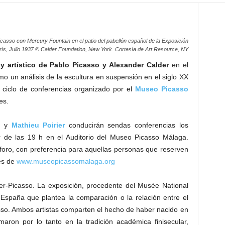
casso con Mercury Fountain en el patio del pabellón español de la Exposición
arís, Julio 1937 © Calder Foundation, New York. Cortesía de Art Resource, NY
y artístico de Pablo Picasso y Alexander Calder
en el
o un análisis de la escultura en suspensión en el siglo XX
ciclo de conferencias organizado por el
Museo Picasso
es.
z
y
Mathieu Poirier
conducirán sendas conferencias los
 de las 19 h en el Auditorio del Museo Picasso Málaga.
aforo, con preferencia para aquellas personas que reserven
vés de
www.museopicassomalaga.org
r-Picasso. La exposición, procedente del Musée National
 España que plantea la comparación o la relación entre el
sso. Ambos artistas comparten el hecho de haber nacido en
rmaron por lo tanto en la tradición académica finisecular,