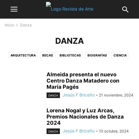
Inicio
Danza
DANZA
ARQUITECTURA
BECAS
BIBLIOTECAS
BIOGRAFÍAS
CIENCIA
CINE
CONCURSOS Y PREMIOS
CURSOS Y SEMINARIOS
DANZA
DÍA INTERNACIONAL DE LOS MUSEOS
DISEÑO
ESCULTURA
FERIAS
Almeida presenta el nuevo
FOTOGRAFÍA
LA NOCHE DE LOS MUSEOS
Centro Danza Matadero con
LA NOCHE EN BLANCO
María Pagés
MODA
MÚSICA
NAVIDAD
NO SÓLO ARTE
PATRIMONIO
Jesús F Briceño
-
21 noviembre, 2024
SEMANA DE LA ARQUITECTURA
SEMANA DE LA CIENCIA
TALLERES
DANZA
TEATRO
VERANO
VIDEOJUEGOS
Lorena Nogal y Luz Arcas,
Premios Nacionales de Danza
2024
Jesús F Briceño
-
10 octubre, 2024
DANZA