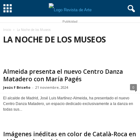
Publicidad
Inicio
La Noche de los Museos
LA NOCHE DE LOS MUSEOS
ARQUITECTURA
BECAS
BIBLIOTECAS
BIOGRAFÍAS
CIENCIA
CINE
CONCURSOS Y PREMIOS
CURSOS Y SEMINARIOS
DANZA
DÍA INTERNACIONAL DE LOS MUSEOS
DISEÑO
Almeida presenta el nuevo Centro Danza
ESCULTURA
FERIAS
FOTOGRAFÍA
LA NOCHE DE LOS MUSEOS
LA NOCHE EN BLANCO
MODA
MÚSICA
NAVIDAD
Matadero con María Pagés
NO SÓLO ARTE
PATRIMONIO
SEMANA DE LA ARQUITECTURA
Jesús F Briceño
-
21 noviembre, 2024
0
SEMANA DE LA CIENCIA
TALLERES
TEATRO
VERANO
VIDEOJUEGOS
El alcalde de Madrid, José Luis Martínez-Almeida, ha presentado el nuevo
Centro Danza Matadero, un espacio dedicado exclusivamente a la danza en
todas sus...
Imágenes inéditas en color de Català-Roca en