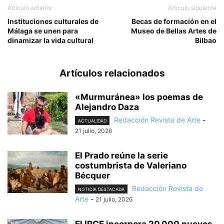
Artículo anterior
Artículo siguiente
Instituciones culturales de
Becas de formación en el
Málaga se unen para
Museo de Bellas Artes de
dinamizar la vida cultural
Bilbao
Artículos relacionados
«Murmuránea» los poemas de
Alejandro Daza
Redacción Revista de Arte
-
ACTUALIDAD
21 julio, 2026
El Prado reúne la serie
costumbrista de Valeriano
Bécquer
Redacción Revista de
NOTICIA DESTACADA
Arte
-
21 julio, 2026
El IPCE incorpora 20.000 nuevos