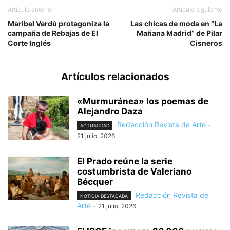
Artículo anterior
Artículo siguiente
Maribel Verdú protagoniza la
Las chicas de moda en “La
campaña de Rebajas de El
Mañana Madrid” de Pilar
Corte Inglés
Cisneros
Artículos relacionados
«Murmuránea» los poemas de
Alejandro Daza
Redacción Revista de Arte
-
ACTUALIDAD
21 julio, 2026
El Prado reúne la serie
costumbrista de Valeriano
Bécquer
Redacción Revista de
NOTICIA DESTACADA
Arte
-
21 julio, 2026