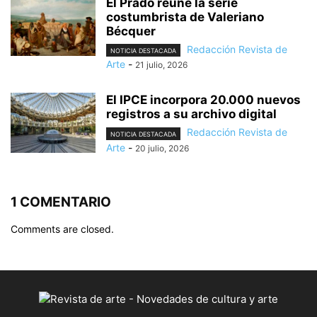
El Prado reúne la serie
costumbrista de Valeriano
Bécquer
Redacción Revista de
NOTICIA DESTACADA
Arte
-
21 julio, 2026
El IPCE incorpora 20.000 nuevos
registros a su archivo digital
Redacción Revista de
NOTICIA DESTACADA
Arte
-
20 julio, 2026
1 COMENTARIO
Comments are closed.