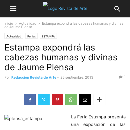
Inicio
Actualidad
Estampa expondrá las cabezas humanas y divinas
de Jaume Plensa
Actualidad
Ferias
ESTAMPA
Estampa expondrá las
cabezas humanas y divinas
de Jaume Plensa
1
Por
Redacción Revista de Arte
-
25 septiembre, 2013
La Feria Estampa presenta
una exposición de las