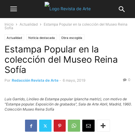
Inicio
Actualidad
Estampa Popular en la colección del Museo Reina
Sofía
Actualidad
Noticia destacada
Obra escogida
Estampa Popular en la
colección del Museo Reina
Sofía
0
Por
Redacción Revista de Arte
-
6 mayo, 2019
Luis Garrido, Linóleo de Estampa popular (plancha matriz), con motivo de
"Estampa popular. Exposición de grabados", Sala de Arte Abril, Madrid, 1960.
Colección Museo Reina Sofía