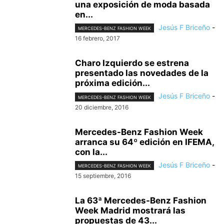
una exposición de moda basada
en...
Jesús F Briceño
-
MERCEDES-BENZ FASHION WEEK
16 febrero, 2017
Charo Izquierdo se estrena
presentado las novedades de la
próxima edición...
Jesús F Briceño
-
MERCEDES-BENZ FASHION WEEK
20 diciembre, 2016
Mercedes-Benz Fashion Week
arranca su 64º edición en IFEMA,
con la...
Jesús F Briceño
-
MERCEDES-BENZ FASHION WEEK
15 septiembre, 2016
La 63ª Mercedes-Benz Fashion
Week Madrid mostrará las
propuestas de 43...