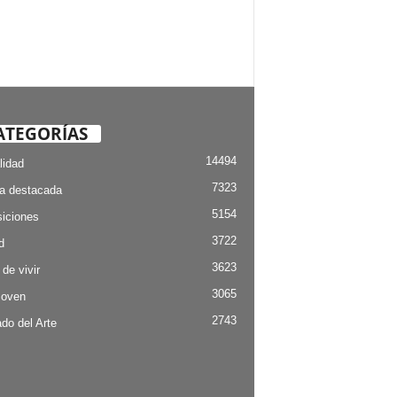
ATEGORÍAS
14494
lidad
7323
ia destacada
5154
iciones
3722
d
3623
 de vivir
3065
Joven
2743
do del Arte