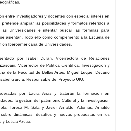
eográficas.
ón entre investigadores y docentes con especial interés en
 pretende ampliar las posibilidades y formatos referidos a
 las Universidades e intentar buscar las fórmulas para
 se asientan. Todo ello como complemento a la Escuela de
nión Iberoamericana de Universidades.
ntado por Isabel Durán, Vicerrectora de Relaciones
zasoain, Vicerrector de Política Científica, Investigación y
na de la Facultad de Bellas Artes; Miguel Luque, Decano
 Isabel García, Responsable del Proyecto UIU.
oderadas por Laura Arias y tratarán la formación en
ades, la gestión del patrimonio Cultural y la investigación
lo, Teresa M. Sala y Javier Arnaldo. Además, Arnaldo
s sobre dinámicas, desafíos y nuevas propuestas en los
 y Leticia Azcue.