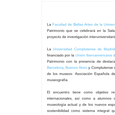
–
L
o
g
La
Facultad de Bellas Artes de la Unive
o
p
Patrimonio que se celebrará en la Sala
r
proyecto de investigación interuniversita
e
s
La
Universidad Complutense de Madrid
s
financiado por la
Unión Iberoamericana d
Patrimonio con la presencia de destac
Barcelona
,
Buenos Aires
y Complutense d
de los museos: Asociación Española d
museografía.
El encuentro tiene como objetivo re
internacionales, así como a alumnos 
museología actual y de los nuevos espaci
sostenibilidad como sistema integral 