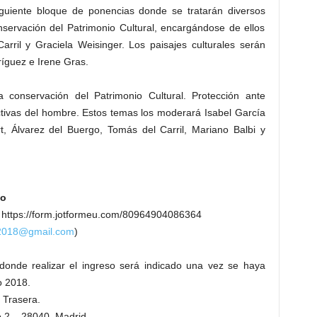
guiente bloque de ponencias donde se tratarán diversos
servación del Patrimonio Cultural, encargándose de ellos
arril y Graciela Weisinger. Los paisajes culturales serán
ríguez e Irene Gras.
 conservación del Patrimonio Cultural. Protección ante
ctivas del hombre. Estos temas los moderará Isabel García
, Álvarez del Buergo, Tomás del Carril, Mariano Balbi y
io
8 https://form.jotformeu.com/80964904086364
2018@gmail.com
)
donde realizar el ingreso será indicado una vez se haya
o 2018.
 Trasera.
o 2 – 28040, Madrid.