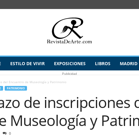
E
ESTILO DE VIVIR
EXPOSICIONES
LIBROS
MADRID
Publicidad
nes del Encuentro de Museología y Patrimonio
E
PATRIMONIO
lazo de inscripciones 
e Museología y Patr
0