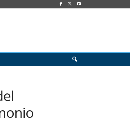
del
imonio