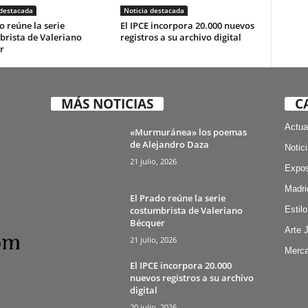
 destacada
Noticia destacada
o reúne la serie
El IPCE incorpora 20.000 nuevos
brista de Valeriano
registros a su archivo digital
r
MÁS NOTICIAS
C
Actua
«Murmuránea» los poemas
de Alejandro Daza
Notic
21 julio, 2026
Expos
Madri
El Prado reúne la serie
costumbrista de Valeriano
Estilo
Bécquer
Arte 
21 julio, 2026
Merca
El IPCE incorpora 20.000
nuevos registros a su archivo
digital
20 julio, 2026