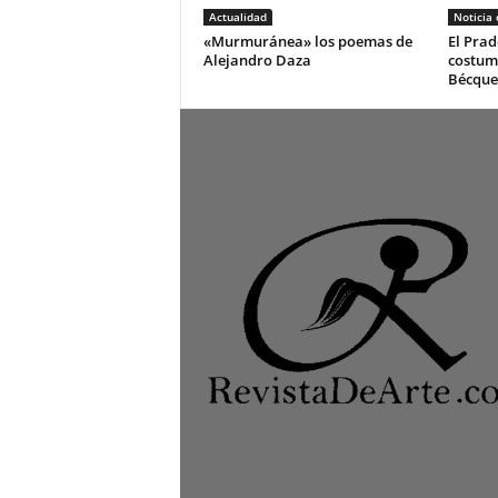
Actualidad
Noticia
«Murmuránea» los poemas de
El Prad
Alejandro Daza
costum
Bécque