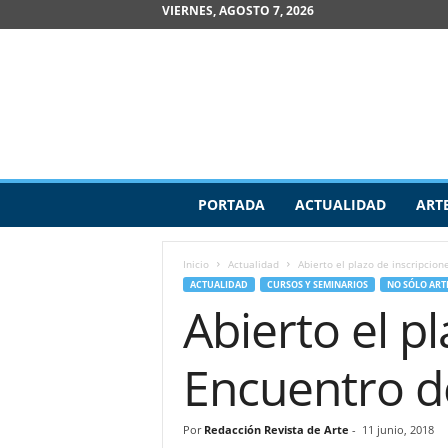
VIERNES, AGOSTO 7, 2026
R
PORTADA
ACTUALIDAD
ART
e
v
i
Inicio
Actualidad
Abierto el plazo de inscripcio
s
ACTUALIDAD
CURSOS Y SEMINARIOS
NO SÓLO ART
t
Abierto el p
a
d
e
Encuentro d
A
r
t
Por
Redacción Revista de Arte
-
11 junio, 2018
e