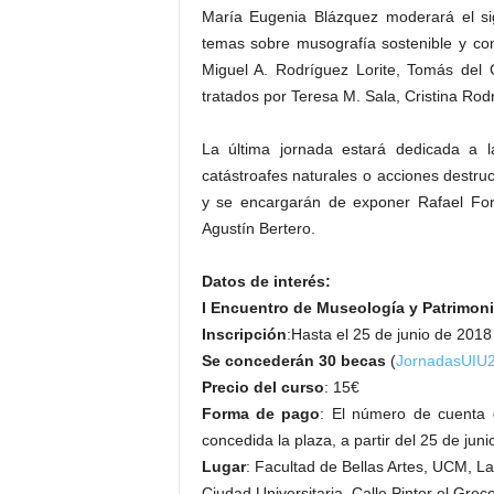
María Eugenia Blázquez moderará el si
temas sobre musografía sostenible y con
Miguel A. Rodríguez Lorite, Tomás del C
tratados por Teresa M. Sala, Cristina Rod
La última jornada estará dedicada a la
catástroafes naturales o acciones destru
y se encargarán de exponer Rafael Fort
Agustín Bertero.
Datos de interés:
I Encuentro de Museología y Patrimon
Inscripción
:Hasta el 25 de junio de 201
Se concederán
30 becas
(
JornadasUIU
Precio del curso
: 15€
Forma de pago
: El número de cuenta 
concedida la plaza, a partir del 25 de juni
Lugar
: Facultad de Bellas Artes, UCM, La
Ciudad Universitaria, Calle Pintor el Grec