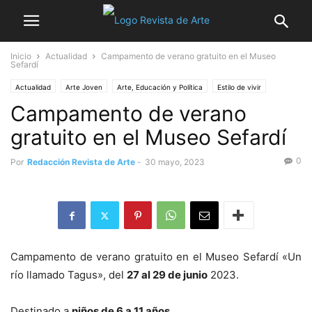
Inicio
Actualidad
Campamento de verano gratuito en el Museo
Sefardí
Actualidad
Arte Joven
Arte, Educación y Política
Estilo de vivir
Campamento de verano
No sólo arte
Noticia destacada
Talleres
Turismo
Verano
gratuito en el Museo Sefardí
0
Por
Redacción Revista de Arte
-
30 mayo, 2023
Campamento de verano gratuito en el Museo Sefardí «Un
río llamado Tagus», del
27 al 29 de junio
2023.
Destinado a
niños de 6 a 11 años
.