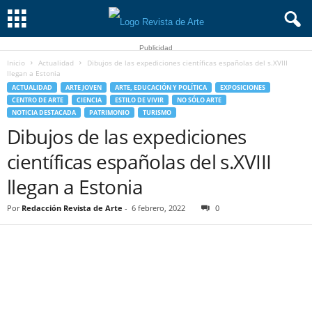
Publicidad
Inicio
Actualidad
Dibujos de las expediciones científicas españolas del s.XVIII
llegan a Estonia
ACTUALIDAD
ARTE JOVEN
ARTE, EDUCACIÓN Y POLÍTICA
EXPOSICIONES
CENTRO DE ARTE
CIENCIA
ESTILO DE VIVIR
NO SÓLO ARTE
NOTICIA DESTACADA
PATRIMONIO
TURISMO
Dibujos de las expediciones
científicas españolas del s.XVIII
llegan a Estonia
Por
Redacción Revista de Arte
-
6 febrero, 2022
0