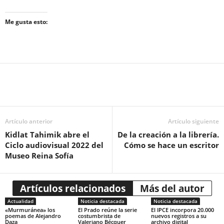
Me gusta esto:
Artículo anterior
Artículo siguiente
Kidlat Tahimik abre el
De la creación a la librería.
Ciclo audiovisual 2022 del
Cómo se hace un escritor
Museo Reina Sofía
Artículos relacionados
Más del autor
Actualidad
Noticia destacada
Noticia destacada
«Murmuránea» los
El Prado reúne la serie
El IPCE incorpora 20.000
poemas de Alejandro
costumbrista de
nuevos registros a su
Daza
Valeriano Bécquer
archivo digital