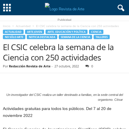
Publicidad
Inicio
Actualidad
El CSIC celebra la semana de la Ciencia con 250 actividades
ACTUALIDAD
ARTE JOVEN
ARTE, EDUCACIÓN Y POLÍTICA
CIENCIA
NO SÓLO ARTE
NOTICIA DESTACADA
SEMANA DE LA CIENCIA
TALLERES
El CSIC celebra la semana de la
Ciencia con 250 actividades
Por
Redacción Revista de Arte
-
27 octubre, 2022
0
Un investigador del CSIC realiza un taller destinado a familias, en la sede central del
organismo. César
Actividades gratuitas para todos los públicos. Del 7 al 20 de
noviembre 2022