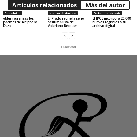
Artículos relacionados
Más del autor
Actualidad
Noticia destacada
Noticia destacada
«Murmuránea» los
El Prado reúne la serie
El IPCE incorpora 20.000
poemas de Alejandro
costumbrista de
nuevos registros a su
Daza
Valeriano Bécquer
archivo digital
Publicidad