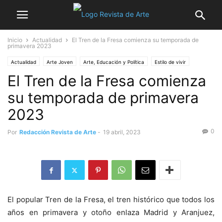
Inicio
Actualidad
El Tren de la Fresa comienza su temporada de
primavera 2023
Actualidad
Arte Joven
Arte, Educación y Política
Estilo de vivir
El Tren de la Fresa comienza
Espectáculos
Gastronomía
Madrid
No sólo arte
Noticia destacada
Patrimonio
Turismo
Verano
su temporada de primavera
2023
0
Por
Redacción Revista de Arte
-
19 abril, 2023
El popular Tren de la Fresa, el tren histórico que todos los
años en primavera y otoño enlaza Madrid y Aranjuez,