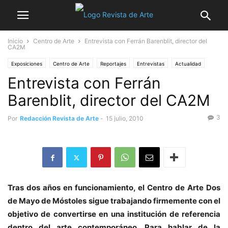
Inicio
Centro de Arte
Entrevista con Ferrán Barenblit, director del
CA2M
Exposiciones
Centro de Arte
Reportajes
Entrevistas
Actualidad
Entrevista con Ferrán
No sólo arte
Noticia destacada
Barenblit, director del CA2M
3
Por
Redacción Revista de Arte
-
15 julio, 2010
Tras dos años en funcionamiento, el Centro de Arte Dos
de Mayo de Móstoles sigue trabajando firmemente con el
objetivo de convertirse en una institución de referencia
dentro del arte contemporáneo. Para hablar de la