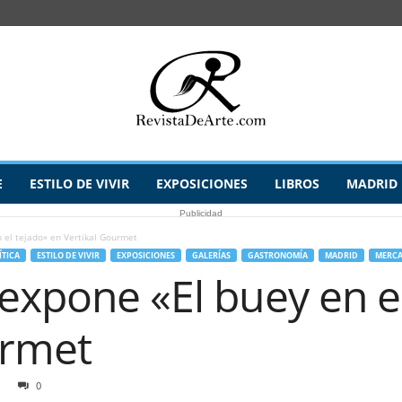
E
ESTILO DE VIVIR
EXPOSICIONES
LIBROS
MADRID
Publicidad
 el tejado» en Vertikal Gourmet
ÍTICA
ESTILO DE VIVIR
EXPOSICIONES
GALERÍAS
GASTRONOMÍA
MADRID
MERCA
expone «El buey en e
urmet
0