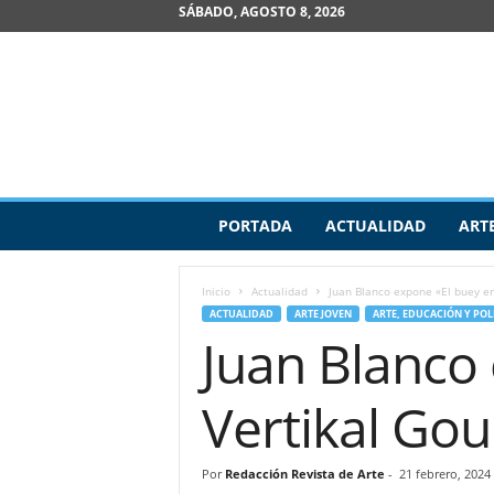
SÁBADO, AGOSTO 8, 2026
R
PORTADA
ACTUALIDAD
ART
e
v
i
Inicio
Actualidad
Juan Blanco expone «El buey en
s
ACTUALIDAD
ARTE JOVEN
ARTE, EDUCACIÓN Y POL
t
Juan Blanco 
a
d
e
Vertikal Go
A
r
t
Por
Redacción Revista de Arte
-
21 febrero, 2024
e