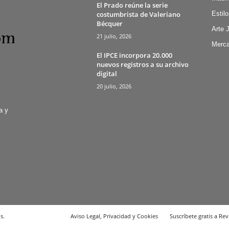
El Prado reúne la serie
costumbrista de Valeriano
Estilo
Bécquer
Arte 
21 julio, 2026
Merca
El IPCE incorpora 20.000
nuevos registros a su archivo
digital
20 julio, 2026
a y
s.
Aviso Legal, Privacidad y Cookies
Suscríbete gratis a Rev