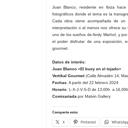
Juan Blanco, residente en Ibiza hac
fotográficos donde el tema es la transg
Cada obra viene acompañada de un p
interpretación o al menos nos ofrece su v
uno de los sueños de Andy Warhol, y por e
el poder disfrutar de una exposición, e
gourmet.
Datos de interés:
Juan Blanco «El buey en el tejado»
Vertikal Gourmet
(Calle Almadén 14, Mad
Fechas
: A partir del 22 febrero 2024
Horario
: L-X-J-V-S-D de 13,00h. a 16,00h
Comisariada
por Malvin Gallery
Comparte esto:
X
Pinterest
WhatsAp