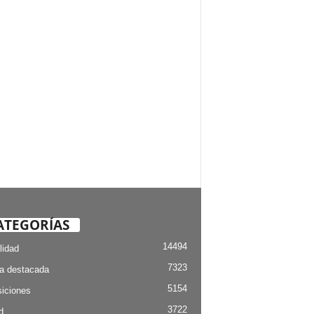
ATEGORÍAS
14494
lidad
7323
ia destacada
5154
iciones
3722
d