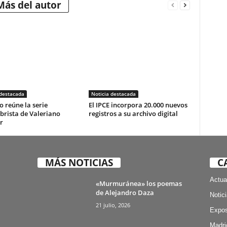
Más del autor
 destacada
Noticia destacada
o reúne la serie
El IPCE incorpora 20.000 nuevos
brista de Valeriano
registros a su archivo digital
r
MÁS NOTICIAS
C
Actua
«Murmuránea» los poemas
de Alejandro Daza
Notic
21 julio, 2026
Expos
Madri