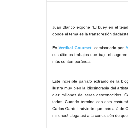
–
L
o
g
Juan Blanco expone “El buey en el tejad
o
p
donde el tema es la transgresión dadaíst
r
e
En
Vertikal Gourmet
, comisariada por
M
s
sus últimos trabajos que bajo el sugerent
s
más contemporánea.
Este increíble párrafo extraído de la bi
ilustra muy bien la idiosincrasia del ar
diez millones de seres desconocidos. C
todas. Cuando termina con esta costumb
Carlos Gardel, advierte que más allá de C
millones! Llega así a la conclusión de q