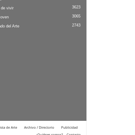
3623
 de vivir
3065
Joven
2743
do del Arte
ista de Arte
Archivo / Directorio
Publicidad
¿Quiénes somos? – Contacto