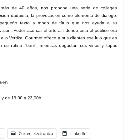
e más de 40 años, nos propone una serie de collages
resión dadaísta, la provocación como elemento de diálogo.
equeño texto a modo de título que nos ayuda a su
isión. Poder acercar el arte allí dónde está el público era
llo Vertikal Gourmet ofrece a sus clientes ese lujo que es
n su rutina “baril”, mientras degustan sus vinos y tapas
rid)
 y de 19,00 a 23,00h.
p
Correo electrónico
LinkedIn