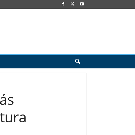
más
ntura