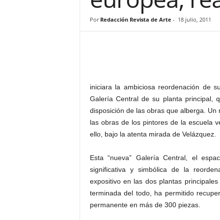
–
L
Por
Redacción Revista de Arte
-
18 julio, 2011
o
g
o
p
r
e
iniciara la ambiciosa reordenación de s
s
Galería Central de su planta principal,
s
disposición de las obras que alberga. Un 
las obras de los pintores de la escuela
ello, bajo la atenta mirada de Velázquez.
Esta “nueva” Galería Central, el esp
significativa y simbólica de la reord
expositivo en las dos plantas principales
terminada del todo, ha permitido recuper
permanente en más de 300 piezas.