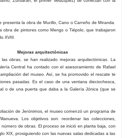
(Maíno, Zurbarán, el primer Velázquez) se conectan con la
se presenta la obra de Murillo, Cano o Carreño de Miranda.
la obra de pintores como Mengs o Tiépolo, que trabajaron
o XVIII.
Mejoras arquitectónicas
as obras, se han realizado mejoras arquitectónicas. La
alería Central ha contado con el asesoramiento de Rafael
ampliación del museo. Así, se ha promovido el rescate te
iones pasadas. Es el caso de una ventana dieciochesca,
ral o de una puerta que daba a la Galería Jónica (que se
mpliación de Jerónimos, el museo comenzó un programa de
illanueva. Los objetivos son: reordenar las colecciones,
 número de obras. El proceso se inició en planta baja, con
iglo XIX, prosiguiendo con las nuevas salas dedicadas a las