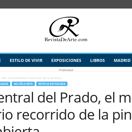
E
ESTILO DE VIVIR
EXPOSICIONES
LIBROS
MADRID
Publicidad
 más extraordinario recorrido de la pintura...
USEOS
NO SÓLO ARTE
NOTICIA DESTACADA
entral del Prado, el 
io recorrido de la pi
abierta