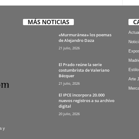
MÁS NOTICIAS
C
Actua
«Murmuránea» los poemas
de Alejandro Daza
Notic
21 julio, 2026
Expos
Madri
El Prado reúne la serie
costumbrista de Valeriano
Estilo
Bécquer
Arte 
21 julio, 2026
Merca
El IPCE incorpora 20.000
nuevos registros a su archivo
digital
20 julio, 2026
a y