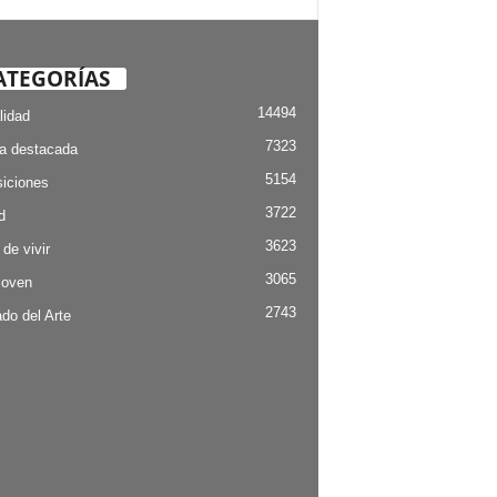
ATEGORÍAS
14494
lidad
7323
ia destacada
5154
iciones
3722
d
3623
 de vivir
3065
Joven
2743
do del Arte