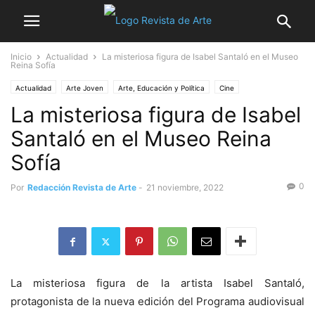
Inicio
Actualidad
La misteriosa figura de Isabel Santaló en el Museo
Reina Sofía
Actualidad
Arte Joven
Arte, Educación y Política
Cine
La misteriosa figura de Isabel
Cursos y Seminarios
Madrid
No sólo arte
Noticia destacada
Santaló en el Museo Reina
Sofía
0
Por
Redacción Revista de Arte
-
21 noviembre, 2022
La misteriosa figura de la artista Isabel Santaló,
protagonista de la nueva edición del Programa audiovisual