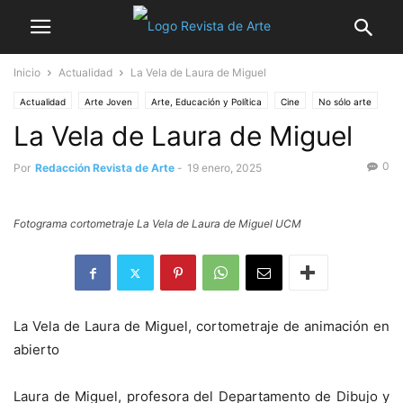
Inicio
Actualidad
La Vela de Laura de Miguel
Actualidad
Arte Joven
Arte, Educación y Política
Cine
No sólo arte
La Vela de Laura de Miguel
Noticia destacada
0
Por
Redacción Revista de Arte
-
19 enero, 2025
Fotograma cortometraje La Vela de Laura de Miguel UCM
La Vela de Laura de Miguel, cortometraje de animación en
abierto
Laura de Miguel, profesora del Departamento de Dibujo y