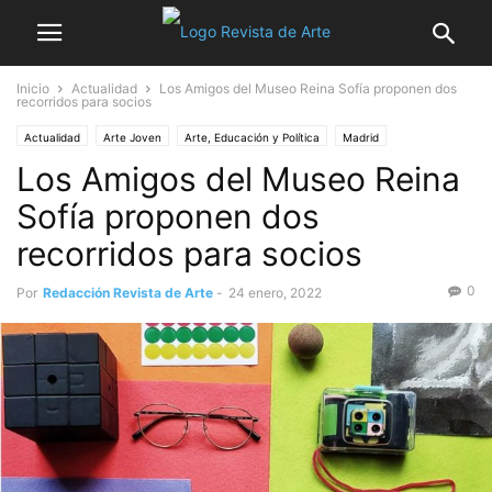
Inicio
Actualidad
Los Amigos del Museo Reina Sofía proponen dos
recorridos para socios
Actualidad
Arte Joven
Arte, Educación y Política
Madrid
Los Amigos del Museo Reina
No sólo arte
Noticia destacada
Sofía proponen dos
recorridos para socios
0
Por
Redacción Revista de Arte
-
24 enero, 2022