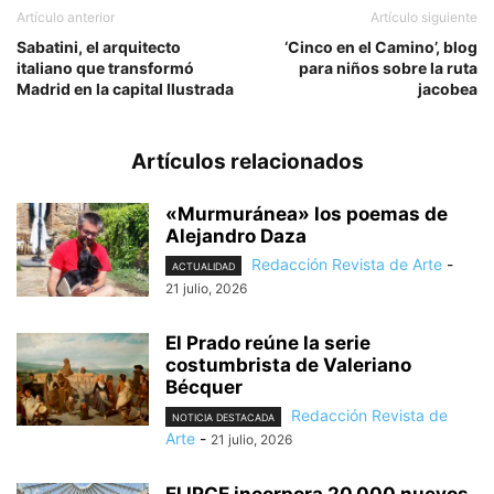
Artículo anterior
Artículo siguiente
Sabatini, el arquitecto
‘Cinco en el Camino’, blog
italiano que transformó
para niños sobre la ruta
Madrid en la capital Ilustrada
jacobea
Artículos relacionados
«Murmuránea» los poemas de
Alejandro Daza
Redacción Revista de Arte
-
ACTUALIDAD
21 julio, 2026
El Prado reúne la serie
costumbrista de Valeriano
Bécquer
Redacción Revista de
NOTICIA DESTACADA
Arte
-
21 julio, 2026