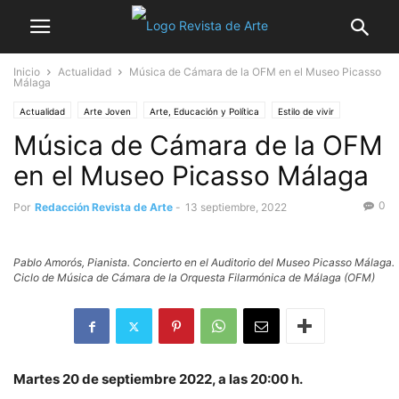
Inicio
Actualidad
Música de Cámara de la OFM en el Museo Picasso
Málaga
Actualidad
Arte Joven
Arte, Educación y Política
Estilo de vivir
Música de Cámara de la OFM
Espectáculos
Música
No sólo arte
Noticia destacada
en el Museo Picasso Málaga
0
Por
Redacción Revista de Arte
-
13 septiembre, 2022
Pablo Amorós, Pianista. Concierto en el Auditorio del Museo Picasso Málaga.
Ciclo de Música de Cámara de la Orquesta Filarmónica de Málaga (OFM)
Martes 20 de septiembre 2022, a las 20:00 h.