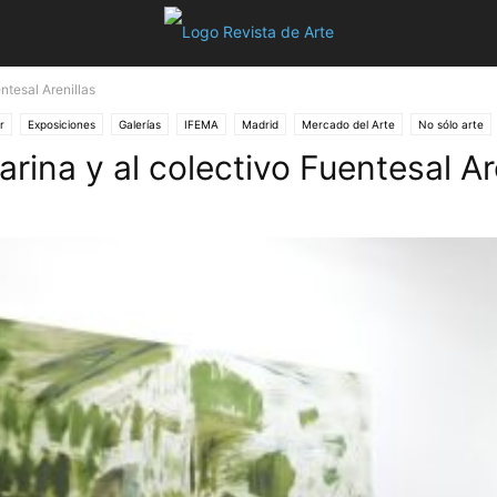
tesal Arenillas
r
Exposiciones
Galerías
IFEMA
Madrid
Mercado del Arte
No sólo arte
na y al colectivo Fuentesal Are