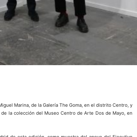
uel Marina, de la Galería The Goma, en el distrito Centro, y
rte de la colección del Museo Centro de Arte Dos de Mayo, en
rid de esta edición, como muestra del apoyo del Ejecutivo