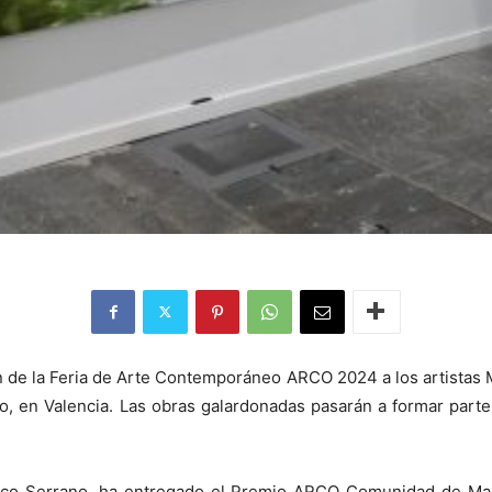
de la Feria de Arte Contemporáneo ARCO 2024 a los artistas Mig
tado, en Valencia. Las obras galardonadas pasarán a formar pa
aco Serrano, ha entregado el Premio ARCO Comunidad de Mad