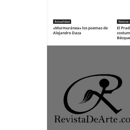
Actualidad
Noticia
«Murmuránea» los poemas de
El Prad
Alejandro Daza
costum
Bécque