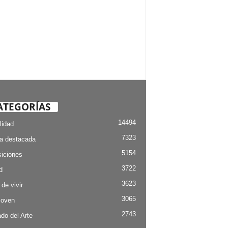
ATEGORÍAS
14494
lidad
7323
ia destacada
5154
iciones
3722
d
3623
 de vivir
3065
Joven
2743
do del Arte