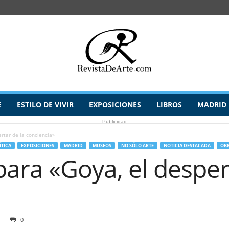
E
ESTILO DE VIVIR
EXPOSICIONES
LIBROS
MADRID
Publicidad
rtar de la conciencia»
ÍTICA
EXPOSICIONES
MADRID
MUSEOS
NO SÓLO ARTE
NOTICIA DESTACADA
OBR
ara «Goya, el despert
0