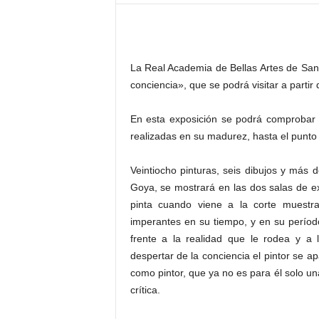
–
L
o
g
La Real Academia de Bellas Artes de San
o
p
conciencia», que se podrá visitar a partir
r
e
En esta exposición se podrá comprobar la
s
realizadas en su madurez, hasta el punto 
s
Veintiocho pinturas, seis dibujos y más
Goya, se mostrará en las dos salas de e
pinta cuando viene a la corte muestran
imperantes en su tiempo, y en su perío
frente a la realidad que le rodea y a 
despertar de la conciencia el pintor se a
como pintor, que ya no es para él solo un
crítica.