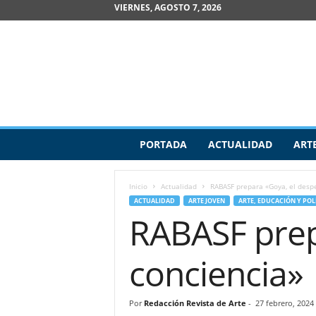
VIERNES, AGOSTO 7, 2026
R
PORTADA
ACTUALIDAD
ART
e
v
i
Inicio
Actualidad
RABASF prepara «Goya, el despe
s
ACTUALIDAD
ARTE JOVEN
ARTE, EDUCACIÓN Y POL
t
RABASF prep
a
d
e
conciencia»
A
r
t
Por
Redacción Revista de Arte
-
27 febrero, 2024
e