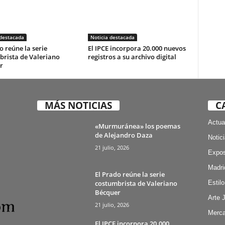
 destacada
Noticia destacada
o reúne la serie
El IPCE incorpora 20.000 nuevos
brista de Valeriano
registros a su archivo digital
r
MÁS NOTICIAS
C
Actua
«Murmuránea» los poemas
de Alejandro Daza
Notic
21 julio, 2026
Expos
Madri
El Prado reúne la serie
costumbrista de Valeriano
Estilo
Bécquer
Arte 
21 julio, 2026
Merca
El IPCE incorpora 20.000