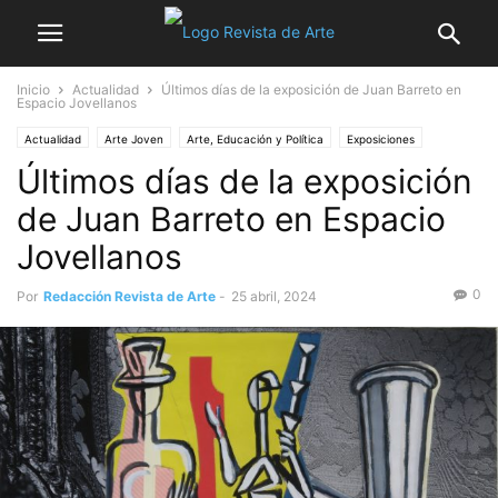
Inicio
Actualidad
Últimos días de la exposición de Juan Barreto en
Espacio Jovellanos
Actualidad
Arte Joven
Arte, Educación y Política
Exposiciones
Últimos días de la exposición
Centro de Arte
Fotografía
Galerías
Madrid
Mercado del Arte
No sólo arte
Noticia destacada
de Juan Barreto en Espacio
Jovellanos
0
Por
Redacción Revista de Arte
-
25 abril, 2024