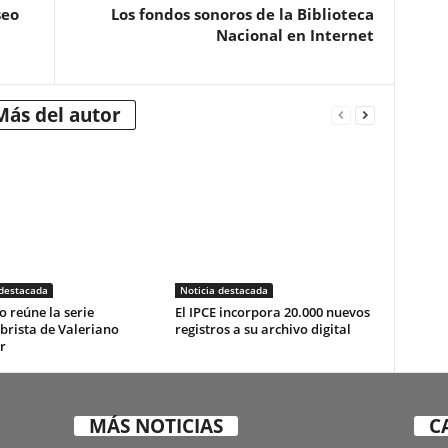
seo
Los fondos sonoros de la Biblioteca
Nacional en Internet
Más del autor
 destacada
Noticia destacada
o reúne la serie
El IPCE incorpora 20.000 nuevos
brista de Valeriano
registros a su archivo digital
r
MÁS NOTICIAS
C