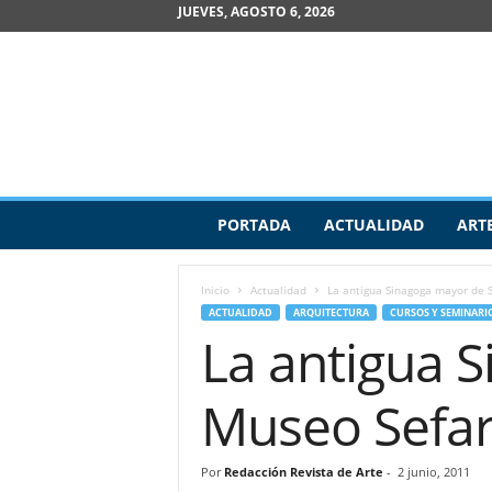
JUEVES, AGOSTO 6, 2026
R
PORTADA
ACTUALIDAD
ART
e
v
i
Inicio
Actualidad
La antigua Sinagoga mayor de 
s
ACTUALIDAD
ARQUITECTURA
CURSOS Y SEMINARI
t
La antigua 
a
d
e
Museo Sefar
A
r
t
Por
Redacción Revista de Arte
-
2 junio, 2011
e