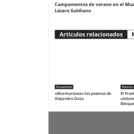
Campamentos de verano en el Mu
Lázaro Galdiano
Artículos relacionados
Actualidad
Noticia
«Murmuránea» los poemas de
El Prad
Alejandro Daza
costum
Bécque