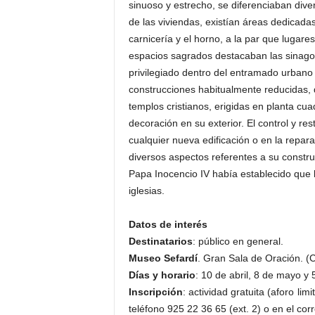
sinuoso y estrecho, se diferenciaban div
de las viviendas, existían áreas dedicada
carnicería y el horno, a la par que lugares
espacios sagrados destacaban las sinagoga
privilegiado dentro del entramado urbano
construcciones habitualmente reducidas,
templos cristianos, erigidas en planta cu
decoración en su exterior. El control y re
cualquier nueva edificación o en la repa
diversos aspectos referentes a su constru
Papa Inocencio IV había establecido que 
iglesias.
Datos de interés
Destinatarios
: público en general.
Museo Sefardí
. Gran Sala de Oración. (
Días y horario
: 10 de abril, 8 de mayo y
Inscripción
: actividad gratuita (aforo li
teléfono 925 22 36 65 (ext. 2) o en el co