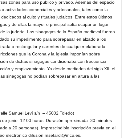
ersas zonas para uso público y privado. Además del espacio
s a actividades comerciales y artesanales, tales como la
 dedicados al culto y rituales judaicos. Entre estos últimos
s y de ellas la mayor o principal solía ocupar un lugar
 de la judería. Las sinagogas de la España medieval fueron
 dado su impedimento para sobrepasar en alzado a los
adrada o rectangular y carentes de cualquier elaborada
stricciones que la Corona y la Iglesia imponían sobre
ración de dichas sinagogas condicionaba con frecuencia
cción y emplazamiento. Ya desde mediados del siglo XIII el
las sinagogas no podían sobrepasar en altura a las
Calle Samuel Leví s/n – 45002 Toledo)
 5 de junio. 12:00 horas. Duración aproximada: 30 minutos.
mitado a 20 personas). Imprescindible inscripción previa en el
rreo electrónico difusion.msefardi@mcu.es.