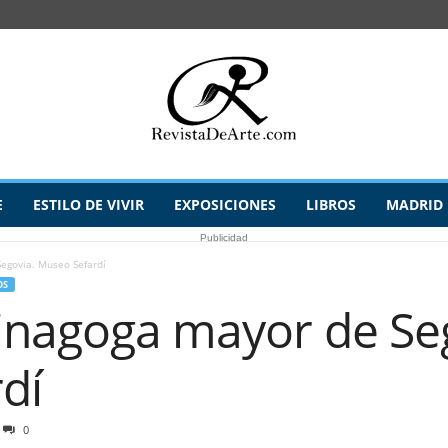
E
ESTILO DE VIVIR
EXPOSICIONES
LIBROS
MADRID
Publicidad
Segovia. Museo Sefardí
OS
Sinagoga mayor de Se
dí
0