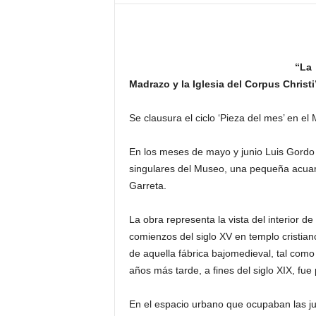
–
L
o
g
“La
o
p
Madrazo y la Iglesia del Corpus Christi
r
e
Se clausura el ciclo ‘Pieza del mes’ en e
s
s
En los meses de mayo y junio Luis Gordo
singulares del Museo, una pequeña acuar
Garreta.
La obra representa la vista del interior 
comienzos del siglo XV en templo cristiano
de aquella fábrica bajomedieval, tal com
años más tarde, a fines del siglo XIX, fu
En el espacio urbano que ocupaban las ju