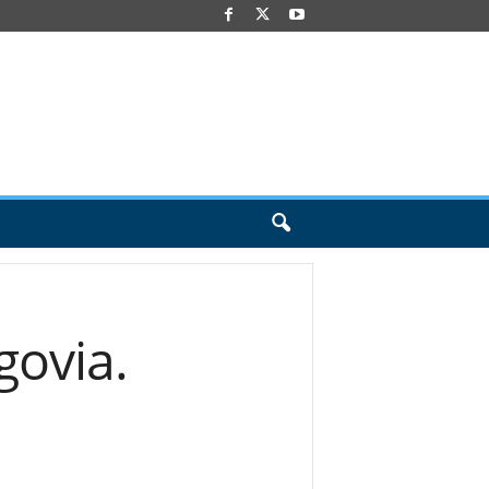
govia.