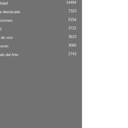
14494
lidad
7323
ia destacada
5154
iciones
3722
d
3623
 de vivir
3065
Joven
2743
do del Arte