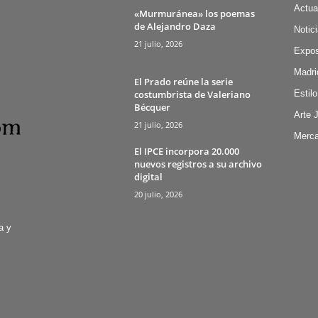
Actua
«Murmuránea» los poemas
de Alejandro Daza
Notic
21 julio, 2026
Expos
Madri
El Prado reúne la serie
costumbrista de Valeriano
Estilo
Bécquer
Arte 
21 julio, 2026
Merca
El IPCE incorpora 20.000
nuevos registros a su archivo
digital
20 julio, 2026
a y