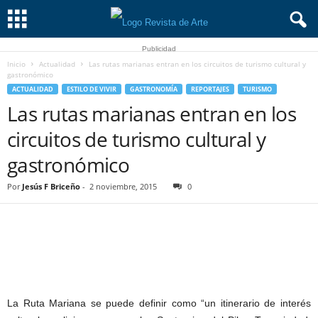
Publicidad
Inicio
Actualidad
Las rutas marianas entran en los circuitos de turismo cultural y
gastronómico
ACTUALIDAD
ESTILO DE VIVIR
GASTRONOMÍA
REPORTAJES
TURISMO
Las rutas marianas entran en los
circuitos de turismo cultural y
gastronómico
Por
Jesús F Briceño
-
2 noviembre, 2015
0
La Ruta Mariana se puede definir como “un itinerario de interés