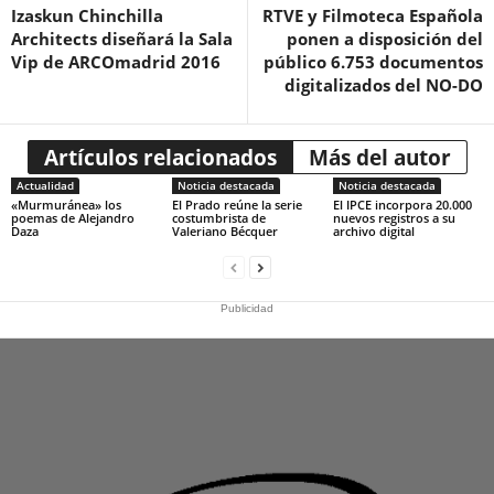
Izaskun Chinchilla
RTVE y Filmoteca Española
Architects diseñará la Sala
ponen a disposición del
Vip de ARCOmadrid 2016
público 6.753 documentos
digitalizados del NO-DO
Artículos relacionados
Más del autor
Actualidad
Noticia destacada
Noticia destacada
«Murmuránea» los
El Prado reúne la serie
El IPCE incorpora 20.000
poemas de Alejandro
costumbrista de
nuevos registros a su
Daza
Valeriano Bécquer
archivo digital
Publicidad