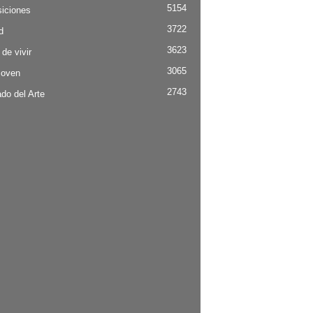
5154
iciones
3722
d
3623
 de vivir
3065
Joven
2743
do del Arte