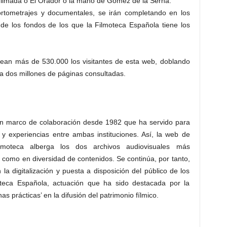
ilmada o El Orador o la mano de Gómez de la Serna.
cortometrajes y documentales, se irán completando en los
e los fondos de los que la Filmoteca Española tiene los
 sean más de 530.000 los visitantes de esta web, doblando
e a dos millones de páginas consultadas.
n marco de colaboración desde 1982 que ha servido para
 y experiencias entre ambas instituciones. Así, la web de
ilmoteca alberga los dos archivos audiovisuales más
 como en diversidad de contenidos. Se continúa, por tanto,
la digitalización y puesta a disposición del público de los
eca Española, actuación que ha sido destacada por la
prácticas’ en la difusión del patrimonio fílmico.