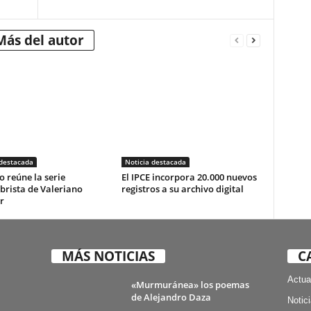
Más del autor
 destacada
Noticia destacada
o reúne la serie
El IPCE incorpora 20.000 nuevos
brista de Valeriano
registros a su archivo digital
r
MÁS NOTICIAS
C
Actua
«Murmuránea» los poemas
de Alejandro Daza
Notic