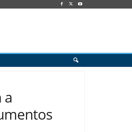
 a
cumentos