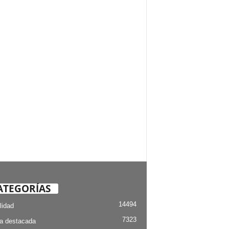
ATEGORÍAS
14494
lidad
7323
ia destacada