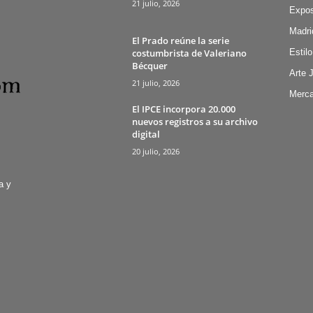
21 julio, 2026
Expos
Madri
El Prado reúne la serie
costumbrista de Valeriano
Estilo
Bécquer
Arte 
21 julio, 2026
Merca
El IPCE incorpora 20.000
nuevos registros a su archivo
digital
20 julio, 2026
a y