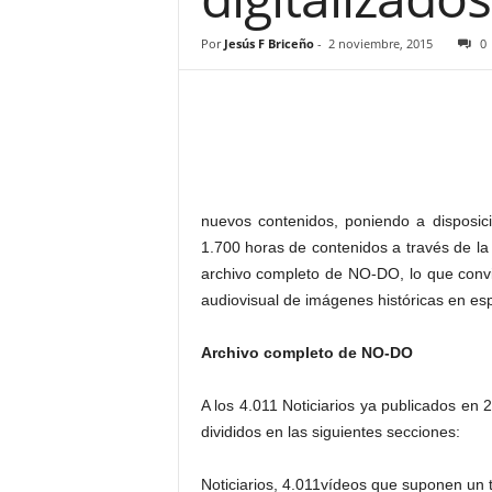
–
L
Por
Jesús F Briceño
-
2 noviembre, 2015
0
o
g
o
p
r
e
s
nuevos contenidos, poniendo a disposic
s
1.700 horas de contenidos a través de la
archivo completo de NO-DO, lo que convi
audiovisual de imágenes históricas en es
Archivo completo de NO-DO
A los 4.011 Noticiarios ya publicados en
divididos en las siguientes secciones:
Noticiarios, 4.011vídeos que suponen un t