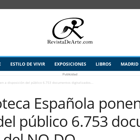
E
ESTILO DE VIVIR
EXPOSICIONES
LIBROS
MADRID
Publicidad
n a disposición del público 6.753 documentos digitalizados...
oteca Española ponen
 del público 6.753 do
s del NO-DO