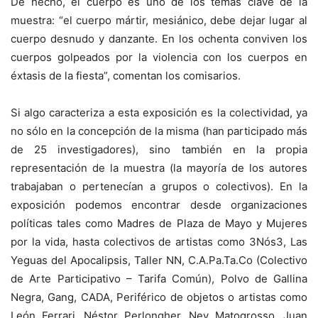
De hecho, el cuerpo es uno de los temas clave de la
muestra: “el cuerpo mártir, mesiánico, debe dejar lugar al
cuerpo desnudo y danzante. En los ochenta conviven los
cuerpos golpeados por la violencia con los cuerpos en
éxtasis de la fiesta”, comentan los comisarios.
Si algo caracteriza a esta exposición es la colectividad, ya
no sólo en la concepción de la misma (han participado más
de 25 investigadores), sino también en la propia
representación de la muestra (la mayoría de los autores
trabajaban o pertenecían a grupos o colectivos). En la
exposición podemos encontrar desde organizaciones
políticas tales como Madres de Plaza de Mayo y Mujeres
por la vida, hasta colectivos de artistas como 3Nós3, Las
Yeguas del Apocalipsis, Taller NN, C.A.Pa.Ta.Co (Colectivo
de Arte Participativo – Tarifa Común), Polvo de Gallina
Negra, Gang, CADA, Periférico de objetos o artistas como
León Ferrari, Néstor Perlongher, Ney Matogrosso, Juan