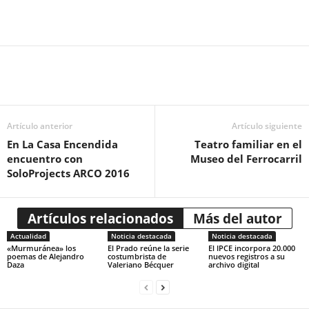
Artículo anterior
Artículo siguiente
En La Casa Encendida
Teatro familiar en el
encuentro con
Museo del Ferrocarril
SoloProjects ARCO 2016
Artículos relacionados
Más del autor
Actualidad
Noticia destacada
Noticia destacada
«Murmuránea» los
El Prado reúne la serie
El IPCE incorpora 20.000
poemas de Alejandro
costumbrista de
nuevos registros a su
Daza
Valeriano Bécquer
archivo digital