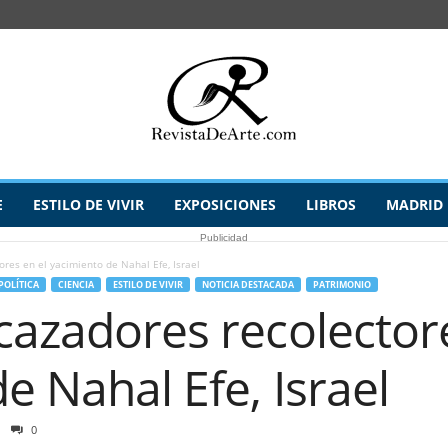
E
ESTILO DE VIVIR
EXPOSICIONES
LIBROS
MADRID
Publicidad
ores en el yacimiento de Nahal Efe, Israel
POLÍTICA
CIENCIA
ESTILO DE VIVIR
NOTICIA DESTACADA
PATRIMONIO
cazadores recolectore
e Nahal Efe, Israel
0