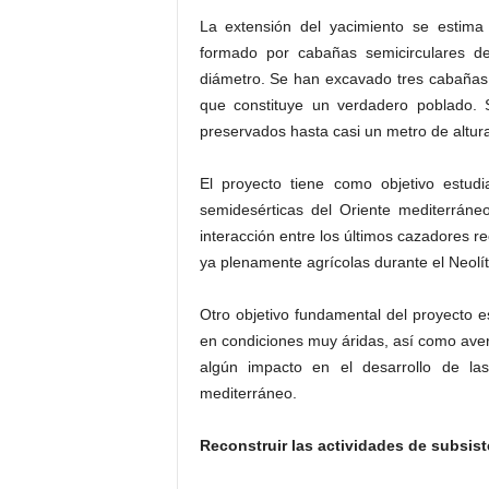
La extensión del yacimiento se estim
formado por cabañas semicirculares d
diámetro. Se han excavado tres cabañas 
que constituye un verdadero poblado. 
preservados hasta casi un metro de altur
El proyecto tiene como objetivo estudi
semidesérticas del Oriente mediterráne
interacción entre los últimos cazadores r
ya plenamente agrícolas durante el Neolít
Otro objetivo fundamental del proyecto e
en condiciones muy áridas, así como averi
algún impacto en el desarrollo de la
mediterráneo.
Reconstruir las actividades de subsist