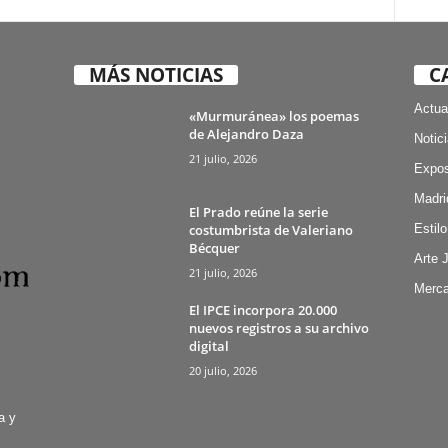
MÁS NOTICIAS
C
Actua
«Murmuránea» los poemas
de Alejandro Daza
Notic
21 julio, 2026
Expos
Madri
El Prado reúne la serie
costumbrista de Valeriano
Estilo
Bécquer
Arte 
21 julio, 2026
Merca
El IPCE incorpora 20.000
nuevos registros a su archivo
digital
20 julio, 2026
a y