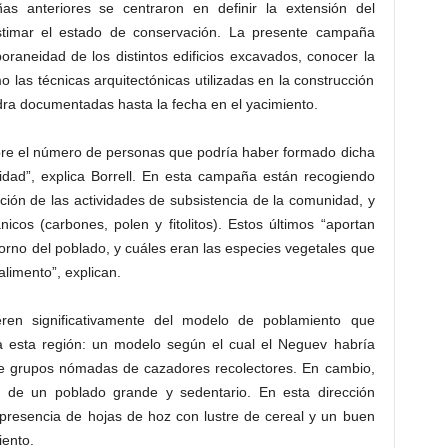
as anteriores se centraron en definir la extensión del
 estimar el estado de conservación. La presente campaña
raneidad de los distintos edificios excavados, conocer la
o las técnicas arquitectónicas utilizadas en la construcción
dra documentadas hasta la fecha en el yacimiento.
obre el número de personas que podría haber formado dicha
dad”, explica Borrell. En esta campaña están recogiendo
ión de las actividades de subsistencia de la comunidad, y
cos (carbones, polen y fitolitos). Estos últimos “aportan
orno del poblado, y cuáles eran las especies vegetales que
alimento”, explican.
ieren significativamente del modelo de poblamiento que
a esta región: un modelo según el cual el Neguev habría
e grupos nómadas de cazadores recolectores. En cambio,
a de un poblado grande y sedentario. En esta dirección
presencia de hojas de hoz con lustre de cereal y un buen
iento.