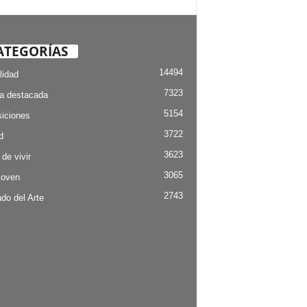
ATEGORÍAS
14494
lidad
7323
ia destacada
5154
iciones
3722
d
3623
 de vivir
3065
Joven
2743
do del Arte