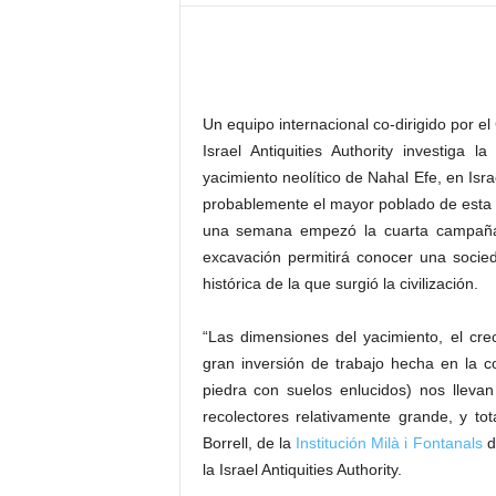
–
L
o
g
o
Un equipo internacional co-dirigido por el
p
Israel Antiquities Authority investiga 
r
yacimiento neolítico de Nahal Efe, en Isr
e
s
probablemente el mayor poblado de esta 
s
una semana empezó la cuarta campaña 
excavación permitirá conocer una socied
histórica de la que surgió la civilización.
“Las dimensiones del yacimiento, el crec
gran inversión de trabajo hecha en la 
piedra con suelos enlucidos) nos lleva
recolectores relativamente grande, y t
Borrell, de la
Institución Milà i Fontanals
d
la Israel Antiquities Authority.