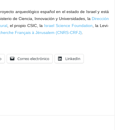
royecto arqueológico español en el estado de Israel y está
nisterio de Ciencia, Innovación y Universidades, la
Dirección
ural
, el propio CSIC, la
Israel Science Foundation
, la Levi-
cherche Français à Jérusalem (CNRS-CRFJ)
.
p
Correo electrónico
LinkedIn