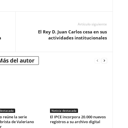
Artículo siguiente
El Rey D. Juan Carlos cesa en sus
a
actividades institucionales
Más del autor
 destacada
Noticia destacada
o reúne la serie
El IPCE incorpora 20.000 nuevos
brista de Valeriano
registros a su archivo digital
r