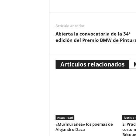
Artículo anterior
Abierta la convocatoria de la 34ª
edición del Premio BMW de Pintur
Artículos relacionados
Actualidad
Noticia
«Murmuránea» los poemas de
El Prad
Alejandro Daza
costum
Bécque