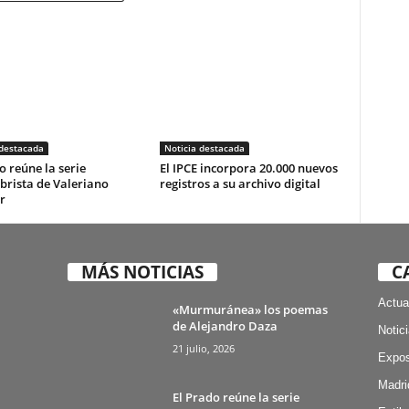
 destacada
Noticia destacada
o reúne la serie
El IPCE incorpora 20.000 nuevos
brista de Valeriano
registros a su archivo digital
r
MÁS NOTICIAS
C
Actua
«Murmuránea» los poemas
de Alejandro Daza
Notic
21 julio, 2026
Expos
Madri
El Prado reúne la serie