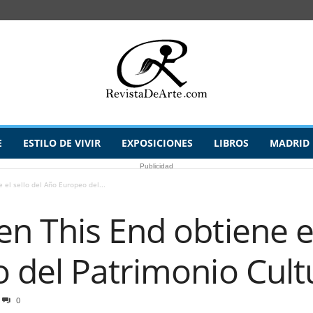
E
ESTILO DE VIVIR
EXPOSICIONES
LIBROS
MADRID
Publicidad
el sello del Año Europeo del...
 This End obtiene el
 del Patrimonio Cult
0