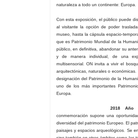
naturaleza a todo un continente: Europa.
Con esta exposición, el público puede dis
al visitante la opción de poder trasla
museo, hasta la cápsula espacio-tempora
que es Patrimonio Mundial de la Humani
público, en definitiva, abandonar su ante
y de manera individual, de una exper
multisensorial. ON invita a vivir el bosq
arquitectónicas, naturales o económicas. 
designación del Patrimonio de la Humani
uno de los más importantes Patrimoni
Europa.
2018 Año E
conmemoración supone una oportunidad 
diversidad del patrimonio Europeo. El pat
paisajes y espacios arqueológicos. Se enc
sino también en otros ámbitos como las té