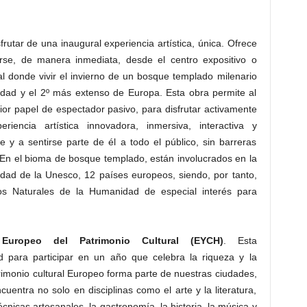
frutar de una inaugural experiencia artística, única. Ofrece
darse, de manera inmediata, desde el centro expositivo o
l donde vivir el invierno de un bosque templado milenario
dad y el 2º más extenso de Europa. Esta obra permite al
rior papel de espectador pasivo, para disfrutar activamente
iencia artística innovadora, inmersiva, interactiva y
ue y a sentirse parte de él a todo el público, sin barreras
En el bioma de ​bosque templado​, ​están involucrados en la
dad de la Unesco, 12 países europeos, siendo, por tanto,
os Naturales de la Humanidad de especial interés para
uropeo del Patrimonio Cultural (EYCH)
. Esta
para participar en un año que celebra la riqueza y la
rimonio cultural Europeo forma parte de nuestras ciudades,
uentra no solo en disciplinas como el arte y la literatura,
cnicas artesanales, la gastronomía, la historia, la música y