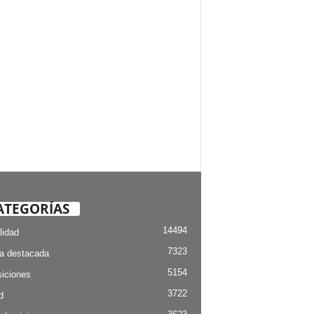
ATEGORÍAS
14494
lidad
7323
ia destacada
5154
iciones
3722
d