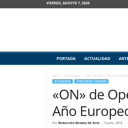
VIERNES, AGOSTO 7, 2026
R
PORTADA
ACTUALIDAD
ART
e
v
i
Inicio
Actualidad
«ON» de Open This End obtiene 
s
ACTUALIDAD
CONCURSOS Y PREMIOS
t
«ON» de Open
a
d
e
Año Europeo
A
r
t
Por
Redacción Revista de Arte
-
7 junio, 2018
e