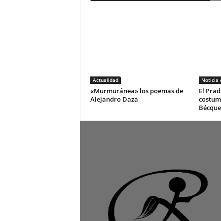
Actualidad
Noticia
«Murmuránea» los poemas de
El Prad
Alejandro Daza
costum
Bécque