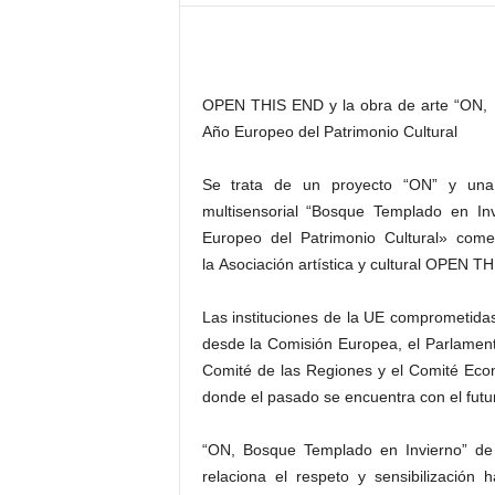
–
L
o
g
OPEN THIS END y la obra de arte “ON, Bo
o
p
Año Europeo del Patrimonio Cultural
r
e
Se trata de un proyecto “ON” y una p
s
multisensorial “Bosque Templado en Inv
s
Europeo del Patrimonio Cultural» come
la Asociación artística y cultural OPEN 
Las instituciones de la UE comprometida
desde la Comisión Europea, el Parlamen
Comité de las Regiones y el Comité Econ
donde el pasado se encuentra con el futu
“ON, Bosque Templado en Invierno” d
relaciona el respeto y sensibilización