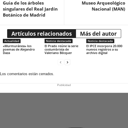
Guia de los árboles
Museo Arqueológico
singulares del Real Jardín
Nacional (MAN)
Botánico de Madrid
Artículos relacionados
Más del autor
Actualidad
Noticia destacada
Noticia destacada
«Murmuránea» los
El Prado reúne la serie
El IPCE incorpora 20.000
poemas de Alejandro
costumbrista de
nuevos registros a su
Daza
Valeriano Bécquer
archivo digital
Los comentarios están cerrados.
Publicidad