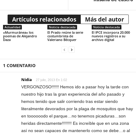
Artículos relacionados
Más del autor
Actualidad
Noticia destacada
Noticia destacada
«Murmuránea» los
El Prado reúne la serie
El IPCE incorpora 20.000
poemas de Alejandro
costumbrista de
nuevos registros a su
Daza
Valeriano Bécquer
archivo digital
1 COMENTARIO
Nidia
27 julio, 2013 En 1:02
VERGONZOSO!!!!!! Hemos ido a pasar hoy la tarde con
nuestro hijo tras la gran experiencia del año pasado y
hemos tenido que salir corriendo tras estar siendo
literalmente devorados por la plaga de mosquitos que hay
en toooooodo el parque…no tenemos picaduras…son
heridas directamente!!!!!!!! Es increíble que en una zona
así no sean capaces de mantenerlo como se debe…o al