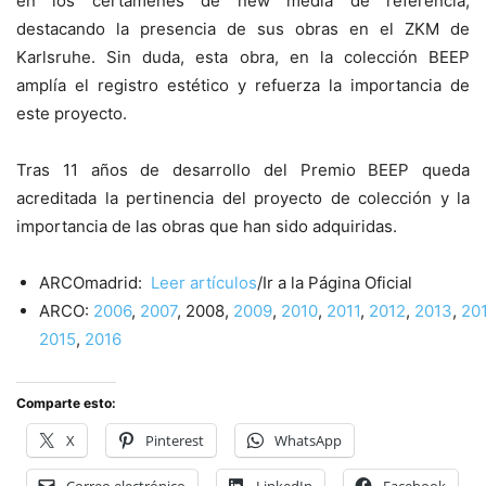
en los certámenes de new media de referencia,
destacando la presencia de sus obras en el ZKM de
Karlsruhe. Sin duda, esta obra, en la colección BEEP
amplía el registro estético y refuerza la importancia de
este proyecto.
Tras 11 años de desarrollo del Premio BEEP queda
acreditada la pertinencia del proyecto de colección y la
importancia de las obras que han sido adquiridas.
ARCOmadrid:
Leer artículos
/Ir a la Página Oficial
ARCO:
2006
,
2007
, 2008,
2009
,
2010
,
2011
,
2012
,
2013
,
20
2015
,
2016
Comparte esto:
X
Pinterest
WhatsApp