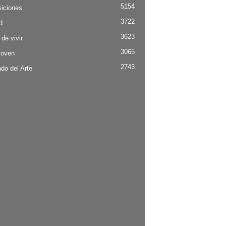
5154
iciones
3722
d
3623
 de vivir
3065
Joven
2743
do del Arte