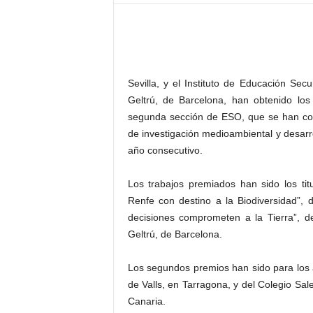
–
L
o
g
o
p
Sevilla, y el Instituto de Educación Sec
r
Geltrú, de Barcelona, han obtenido los
e
segunda sección de ESO, que se han con
s
de investigación medioambiental y desarr
s
año consecutivo.
Los trabajos premiados han sido los ti
Renfe con destino a la Biodiversidad”, 
decisiones comprometen a la Tierra”, d
Geltrú, de Barcelona.
Los segundos premios han sido para los 
de Valls, en Tarragona, y del Colegio S
Canaria.