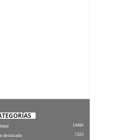
ATEGORÍAS
14494
lidad
7323
ia destacada