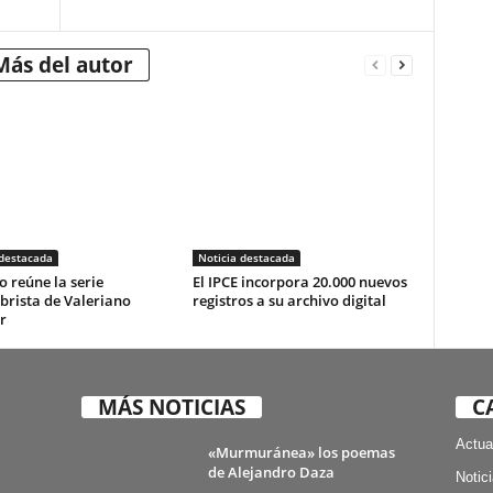
Más del autor
 destacada
Noticia destacada
o reúne la serie
El IPCE incorpora 20.000 nuevos
brista de Valeriano
registros a su archivo digital
r
MÁS NOTICIAS
C
Actua
«Murmuránea» los poemas
de Alejandro Daza
Notic