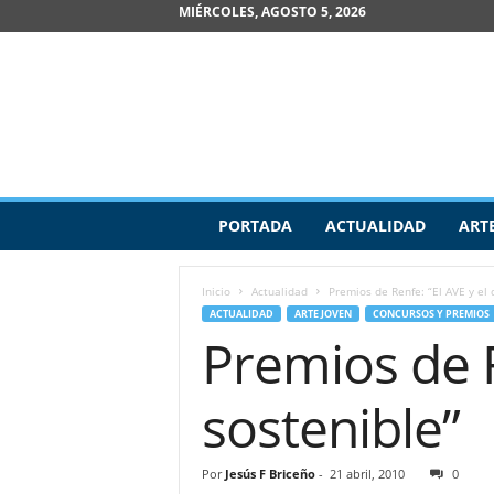
MIÉRCOLES, AGOSTO 5, 2026
R
PORTADA
ACTUALIDAD
ART
e
v
i
Inicio
Actualidad
Premios de Renfe: “El AVE y el 
s
ACTUALIDAD
ARTE JOVEN
CONCURSOS Y PREMIOS
t
Premios de R
a
d
e
sostenible”
A
r
t
Por
Jesús F Briceño
-
21 abril, 2010
0
e