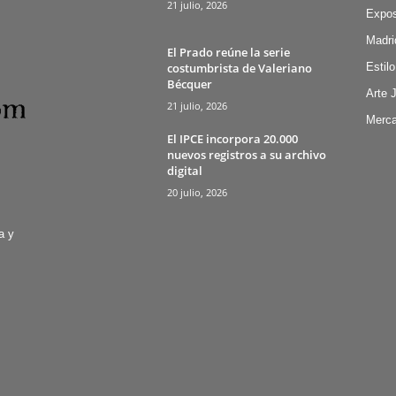
21 julio, 2026
Expos
Madri
El Prado reúne la serie
costumbrista de Valeriano
Estilo
Bécquer
Arte 
21 julio, 2026
Merca
El IPCE incorpora 20.000
nuevos registros a su archivo
digital
20 julio, 2026
a y