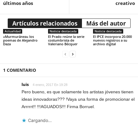
últimos años
creativo
Artículos relacionados
Más del autor
Actualidad
Noticia destacada
Noticia destacada
«Murmuránea» los
El Prado reúne la serie
El IPCE incorpora 20.000
poemas de Alejandro
costumbrista de
nuevos registros a su
Daza
Valeriano Bécquer
archivo digital
1 COMENTARIO
luis
4 enero, 2017 En 19:28
Pero bueno, es que solamente los artistas jóvenes tienen
ideas innovadoras??? !Vaya una forma de promocionar el
Arrrrrt!! !!!AGUADOS!!! Firma Borruel.
Cargando...