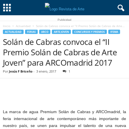
Publicidad
Inicio
Actualidad
Solán de Cabras convoca el “II Premio Solán de Cabras de Arte...
ACTUALIDAD
FERIAS
ARCO
ARTE JOVEN
CONCURSOS Y PREMIOS
IFEMA
Solán de Cabras convoca el “II
Premio Solán de Cabras de Arte
Joven” para ARCOmadrid 2017
Por
Jesús F Briceño
-
3 enero, 2017
1
La marca de agua Premium Solán de Cabras y ARCOmadrid, la
feria internacional de arte contemporáneo más importante de
nuestro país, se unen para impulsar el talento de una nueva