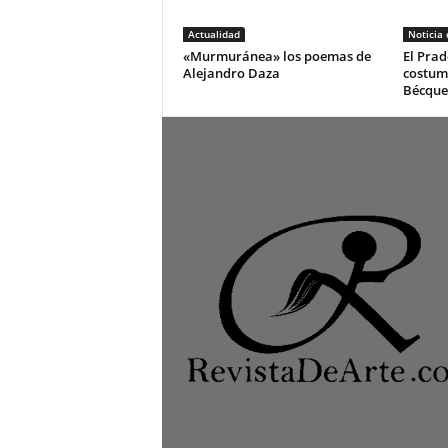
Actualidad
Noticia
«Murmuránea» los poemas de
El Prad
Alejandro Daza
costum
Bécque