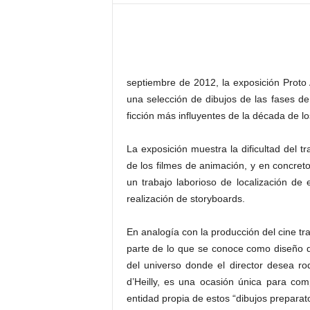
–
L
o
g
o
p
septiembre de 2012, la exposición Proto
r
una selección de dibujos de las fases d
e
ficción más influyentes de la década de 
s
s
La exposición muestra la dificultad del t
de los filmes de animación, y en concreto
un trabajo laborioso de localización de 
realización de storyboards.
En analogía con la producción del cine tr
parte de lo que se conoce como diseño de
del universo donde el director desea ro
d’Heilly, es una ocasión única para comp
entidad propia de estos “dibujos preparato