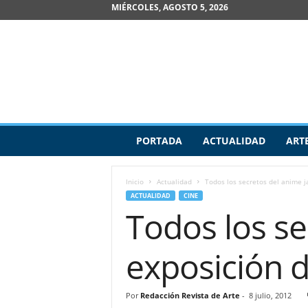
MIÉRCOLES, AGOSTO 5, 2026
R
PORTADA
ACTUALIDAD
ART
e
v
i
Inicio
Actualidad
Todos los secretos del anime j
s
ACTUALIDAD
CINE
t
Todos los s
a
d
e
exposición 
A
r
t
Por
Redacción Revista de Arte
-
8 julio, 2012
e