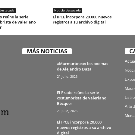
 destacada
Noticia destacada
o reúne la serie
El IPCE incorpora 20.000 nuevos
brista de Valeriano
registros a su archivo digital
r
MÁS NOTICIAS
C
Actua
«Murmuránea» los poemas
de Alejandro Daza
Notic
21 julio, 2026
Expos
Madri
El Prado reúne la serie
costumbrista de Valeriano
Estilo
Bécquer
Arte 
21 julio, 2026
Merca
El IPCE incorpora 20.000
nuevos registros a su archivo
digital