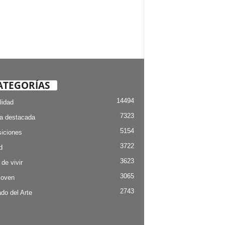
ATEGORÍAS
14494
lidad
7323
ia destacada
5154
iciones
3722
d
3623
 de vivir
3065
Joven
2743
do del Arte