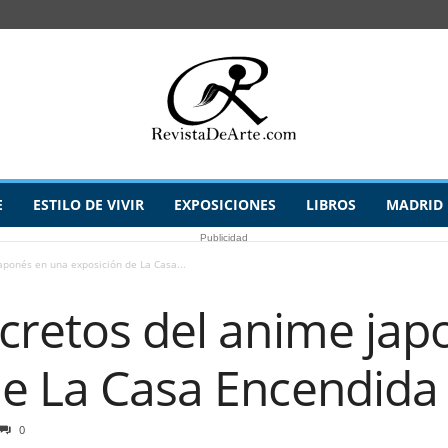
E
ESTILO DE VIVIR
EXPOSICIONES
LIBROS
MADRID
Publicidad
aponés en una exposición de La Casa...
ecretos del anime jap
de La Casa Encendida
0