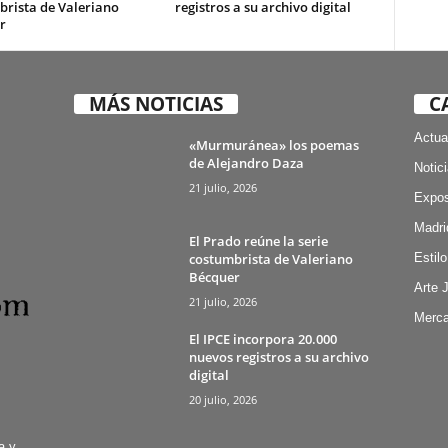
brista de Valeriano
registros a su archivo digital
r
MÁS NOTICIAS
C
Actua
«Murmuránea» los poemas
de Alejandro Daza
Notic
21 julio, 2026
Expos
Madri
El Prado reúne la serie
costumbrista de Valeriano
Estilo
Bécquer
Arte 
21 julio, 2026
Merca
El IPCE incorpora 20.000
nuevos registros a su archivo
digital
20 julio, 2026
a y