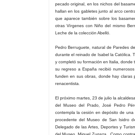
pecado original, en los nichos del basame
hallan en los gabletes junto al arco cen
que aparece también sobre los basament
otras Vírgenes con Niño del mismo Ber
Leche de la colección Abelló.
Pedro Berruguete, natural de Paredes de 
durante el reinado de Isabel la Católica
y completó su formación en Italia, donde 
su regreso a España recibió numerosos 
funden en sus obras, donde hay claras pe
renacentista.
El próximo martes, 23 de julio la alcaldes
del Museo del Prado, José Pedro Pére
contempla la cesión en depósito de una 
procedente del Museo de San Isidro de
Delegado de las Artes, Deportes y Turism
del Museo, Miguel Zugaza. Como contrap