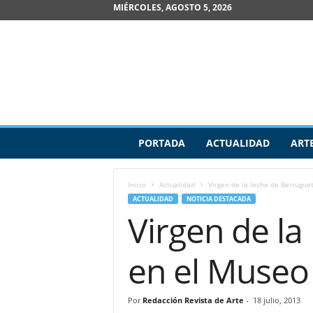
MIÉRCOLES, AGOSTO 5, 2026
R
PORTADA
ACTUALIDAD
ART
e
v
i
Inicio
Actualidad
Virgen de la leche de Berruguet
s
ACTUALIDAD
NOTICIA DESTACADA
t
Virgen de la
a
d
e
en el Museo
A
r
t
Por
Redacción Revista de Arte
-
18 julio, 2013
e