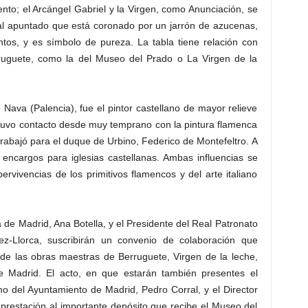
nto; el Arcángel Gabriel y la Virgen, como Anunciación, se
tral apuntado que está coronado por un jarrón de azucenas,
os, y es símbolo de pureza. La tabla tiene relación con
ruguete, como la del Museo del Prado o La Virgen de la
Nava (Palencia), fue el pintor castellano de mayor relieve
. Tuvo contacto desde muy temprano con la pintura flamenca
trabajó para el duque de Urbino, Federico de Montefeltro. A
encargos para iglesias castellanas. Ambas influencias se
rvivencias de los primitivos flamencos y del arte italiano
a de Madrid, Ana Botella, y el Presidente del Real Patronato
z-Llorca, suscribirán un convenio de colaboración que
de las obras maestras de Berruguete, Virgen de la leche,
 Madrid. El acto, en que estarán también presentes el
o del Ayuntamiento de Madrid, Pedro Corral, y el Director
restación al importante depósito que recibe el Museo del