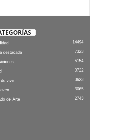
ATEGORÍAS
14494
lidad
7323
ia destacada
5154
iciones
3722
d
3623
 de vivir
3065
Joven
2743
do del Arte