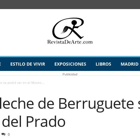
E
ESTILO DE VIVIR
EXPOSICIONES
LIBROS
MADRID
Publicidad
e se podrá ver en el Museo...
 leche de Berruguete 
 del Prado
0