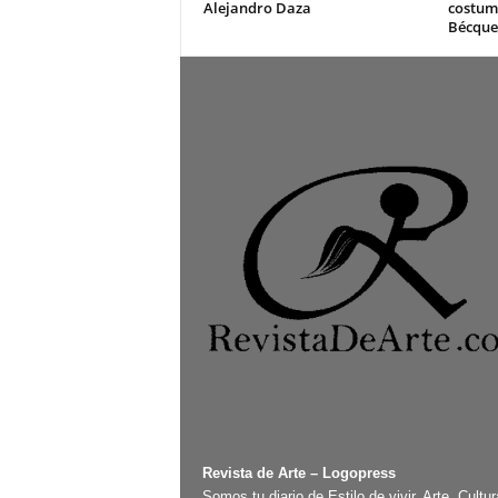
Alejandro Daza
costum
Bécque
Revista de Arte – Logopress
Somos tu diario de Estilo de vivir, Arte, Cultur