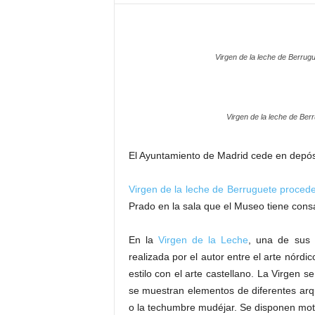
–
L
o
g
Virgen de la leche de Berrug
o
p
r
e
Virgen de la leche de Ber
s
s
El Ayuntamiento de Madrid cede en depós
Virgen de la leche de Berruguete proced
Prado en la sala que el Museo tiene cons
En la
Virgen de la Leche
, una de sus 
realizada por el autor entre el arte nórdi
estilo con el arte castellano. La Virgen
se muestran elementos de diferentes arqui
o la techumbre mudéjar. Se disponen moti