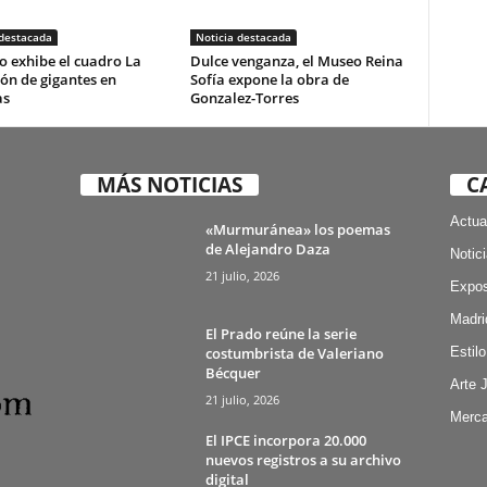
 destacada
Noticia destacada
o exhibe el cuadro La
Dulce venganza, el Museo Reina
ón de gigantes en
Sofía expone la obra de
as
Gonzalez-Torres
MÁS NOTICIAS
C
Actua
«Murmuránea» los poemas
de Alejandro Daza
Notic
21 julio, 2026
Expos
Madri
El Prado reúne la serie
costumbrista de Valeriano
Estilo
Bécquer
Arte 
21 julio, 2026
Merca
El IPCE incorpora 20.000
nuevos registros a su archivo
digital