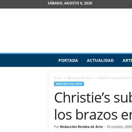
SÁBADO, AGOSTO 8, 2026
R
PORTADA
ACTUALIDAD
ART
e
v
i
Inicio
Mercado del Arte
Christie’s subastará el 
s
MERCADO DEL ARTE
t
Christie’s s
a
d
e
los brazos 
A
r
t
Por
Redacción Revista de Arte
-
29 octubre, 2009
e