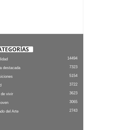
ATEGORÍAS
14494
lidad
7323
ia destacada
5154
iciones
3722
d
3623
 de vivir
3065
Joven
2743
do del Arte