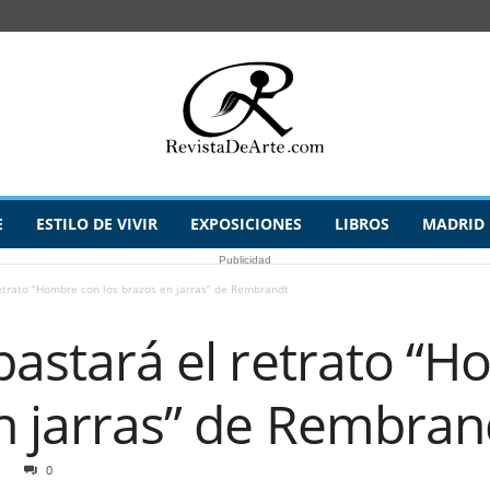
E
ESTILO DE VIVIR
EXPOSICIONES
LIBROS
MADRID
Publicidad
retrato “Hombre con los brazos en jarras” de Rembrandt
ubastará el retrato “
en jarras” de Rembran
0