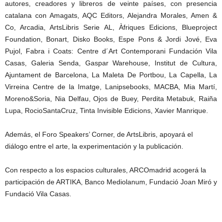
autores, creadores y libreros de veinte países, con presencia
catalana con Amagats, AQC Editors, Alejandra Morales, Amen &
Co, Arcadia, ArtsLibris Serie AL, Àfriques Edicions, Blueproject
Foundation, Bonart, Disko Books, Espe Pons & Jordi Jové, Eva
Pujol, Fabra i Coats: Centre d´Art Contemporani Fundación Vila
Casas, Galeria Senda, Gaspar Warehouse, Institut de Cultura,
Ajuntament de Barcelona, La Maleta De Portbou, La Capella, La
Virreina Centre de la Imatge, Lanipsebooks, MACBA, Mia Martí,
Moreno&Soria, Nia Delfau, Ojos de Buey, Perdita Metabuk, Raiña
Lupa, RocioSantaCruz, Tinta Invisible Edicions, Xavier Manrique.
Además, el Foro Speakers’ Corner, de ArtsLibris, apoyará el
diálogo entre el arte, la experimentación y la publicación.
Con respecto a los espacios culturales, ARCOmadrid acogerá la
participación de ARTIKA, Banco Mediolanum, Fundació Joan Miró y
Fundació Vila Casas.