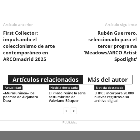
Artículo anterior
Artículo siguiente
First Collector:
Rubén Guerrero,
impulsando el
seleccionado para el
coleccionismo de arte
tercer programa
contemporáneo en
‘Meadows/ARCO Artist
ARCOmadrid 2025
Spotlight’
Artículos relacionados
Más del autor
Actualidad
Noticia destacada
Noticia destacada
«Murmuránea» los
El Prado reúne la serie
El IPCE incorpora 20.000
poemas de Alejandro
costumbrista de
nuevos registros a su
Daza
Valeriano Bécquer
archivo digital
Publicidad