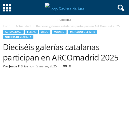
Publicidad
Inicio
Actualidad
Dieciséis galerías catalanas participan en ARCOmadrid 2025
ACTUALIDAD
FERIAS
ARCO
MADRID
MERCADO DEL ARTE
NOTICIA DESTACADA
Dieciséis galerías catalanas
participan en ARCOmadrid 2025
Por
Jesús F Briceño
-
5 marzo, 2025
0