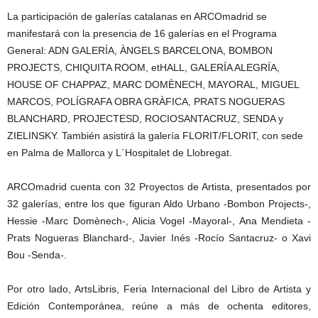
La participación de galerías catalanas en ARCOmadrid se
manifestará con la presencia de 16 galerías en el Programa
General: ADN GALERÍA, ÀNGELS BARCELONA, BOMBON
PROJECTS, CHIQUITA ROOM, etHALL, GALERÍA ALEGRÍA,
HOUSE OF CHAPPAZ, MARC DOMÈNECH, MAYORAL, MIGUEL
MARCOS, POLÍGRAFA OBRA GRÀFICA, PRATS NOGUERAS
BLANCHARD, PROJECTESD, ROCIOSANTACRUZ, SENDA y
ZIELINSKY. También asistirá la galería FLORIT/FLORIT, con sede
en Palma de Mallorca y L´Hospitalet de Llobregat.
ARCOmadrid cuenta con 32 Proyectos de Artista, presentados por
32 galerías, entre los que figuran Aldo Urbano -Bombon Projects-,
Hessie -Marc Domènech-, Alicia Vogel -Mayoral-, Ana Mendieta -
Prats Nogueras Blanchard-, Javier Inés -Rocío Santacruz- o Xavi
Bou -Senda-.
Por otro lado, ArtsLibris, Feria Internacional del Libro de Artista y
Edición Contemporánea, reúne a más de ochenta editores,