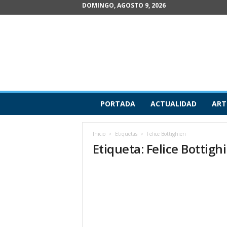
DOMINGO, AGOSTO 9, 2026
R
PORTADA
ACTUALIDAD
ART
e
v
i
Inicio
Etiquetas
Felice Bottighieri
s
Etiqueta: Felice Bottighi
t
a
d
e
A
r
t
e