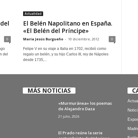
Actualidad
del
El Belén Napolitano en España.
«El Belén del Príncipe»
0
María Jesús Burgueño
-
10 diciembre, 2012
0
ngo
Felipe V en su viaje a Italia en 1702, recibió como
n del
regalo un belén, y su hijo Carlos III, rey de Nápoles
desde 1735,...
MÁS NOTICIAS
C
Actua
«Murmuránea» los poemas
de Alejandro Daza
Notic
21 julio, 2026
Expos
Madri
El Prado reúne la serie
Estilo