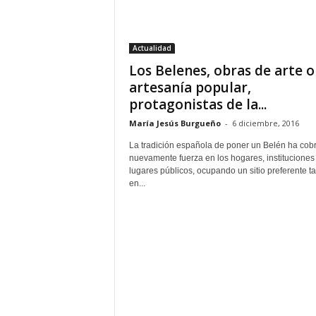
–
L
o
Actualidad
g
Los Belenes, obras de arte o
o
p
artesanía popular,
r
protagonistas de la...
e
María Jesús Burgueño
-
6 diciembre, 2016
s
s
La tradición española de poner un Belén ha cob
nuevamente fuerza en los hogares, instituciones
lugares públicos, ocupando un sitio preferente t
en...