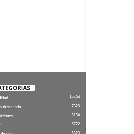
ATEGORÍAS
14494
lidad
7323
ia destacada
5154
iciones
3722
d
3623
 de vivir