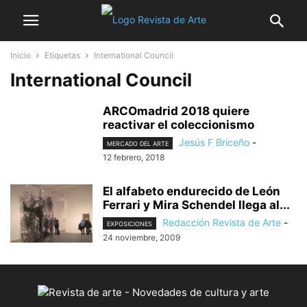
Inicio
Etiquetas
International Council
International Council
ARCOmadrid 2018 quiere
reactivar el coleccionismo
Jesús F Briceño
-
MERCADO DEL ARTE
12 febrero, 2018
El alfabeto endurecido de León
Ferrari y Mira Schendel llega al...
Redacción Revista de Arte
-
EXPOSICIONES
24 noviembre, 2009