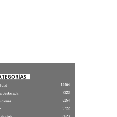
ATEGORÍAS
14494
lidad
7323
ia destacada
5154
iciones
3722
d
3623
 de vivir