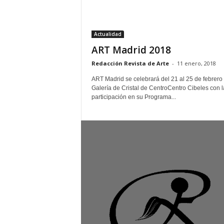
–
L
o
Actualidad
g
ART Madrid 2018
o
p
Redacción Revista de Arte
-
11 enero, 2018
r
ART Madrid se celebrará del 21 al 25 de febrero 
e
Galería de Cristal de CentroCentro Cibeles con l
s
participación en su Programa...
s