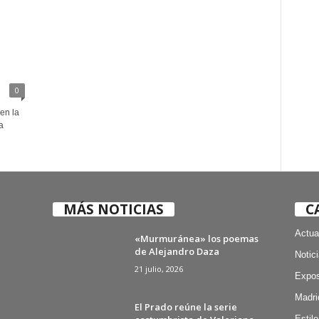
0
en la
a
MÁS NOTICIAS
C
Actua
«Murmuránea» los poemas
de Alejandro Daza
Notic
21 julio, 2026
Expos
Madri
El Prado reúne la serie
Estilo