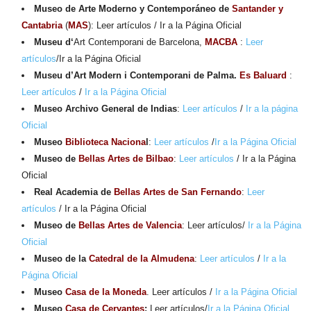
Museo de Arte Moderno y Contemporáneo de
Santander y
Cantabria
(
MAS
): Leer artículos / Ir a la Página Oficial
Museu d
‘
Art Contemporani de Barcelona,
MACBA
:
Leer
artículos
/Ir a la Página Oficial
Museu d’Art Modern i Contemporani de Palma.
Es Baluard
:
Leer artículos
/
Ir a la Página Oficial
Museo Archivo General de Indias
:
Leer artículos
/
Ir a la página
Oficial
Museo
Biblioteca Naciona
l
:
Leer artículos
/
Ir a la Página Oficial
Museo de
Bellas Artes de
Bilbao
:
Leer artículos
/ Ir a la Página
Oficial
Real Academia de
Bellas Artes de San Fernando
:
Leer
artículos
/ Ir a la Página Oficial
Museo de
Bellas Artes de
Valencia
: Leer artículos/
Ir a la Página
Oficial
Museo de la
Catedral de la Almudena
:
Leer artículos
/
Ir a la
Página Oficial
Museo
Casa de la Moneda
. Leer artículos /
Ir a la Página Oficial
Museo
Casa de Cervantes
:
Leer artículos/
Ir a la Página Oficial