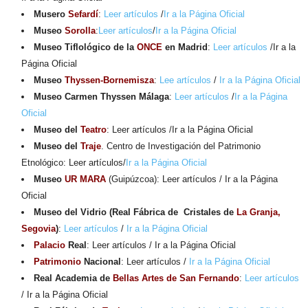
Musero
Sefardí
:
Leer artículos
/
Ir a la Página Oficial
Museo
Sorolla
:
Leer artículos
/
Ir a la Página Oficial
Museo Tiflológico de la
ONCE
en Madrid
:
Leer artículos
/Ir a la
Página Oficial
Museo
Thyssen-Bornemisza
:
Lee artículos
/
Ir a la Página Oficial
Museo Carmen Thyssen Málaga
:
Leer artículos
/
Ir a la Página
Oficial
Museo del
Teatro
: Leer artículos /Ir a la Página Oficial
Museo del
Traje
. Centro de Investigación del Patrimonio
Etnológico: Leer artículos/
Ir a la Página Oficial
Museo
UR MARA
(Guipúzcoa): Leer artículos / Ir a la Página
Oficial
Museo del Vidrio (Real Fábrica de Cristales de
La Granja,
Segovia
)
:
Leer artículos
/
Ir a la Página Oficial
Palacio
Real
: Leer artículos / Ir a la Página Oficial
Patrimonio
Nacional
: Leer artículos /
Ir a la Página Oficial
Real Academia de
Bellas Artes de San Fernando
:
Leer artículos
/ Ir a la Página Oficial