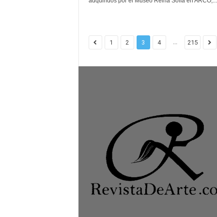
adquiridos por el Museo Reina Sofía en ARCO,...
...
1
2
3
4
215