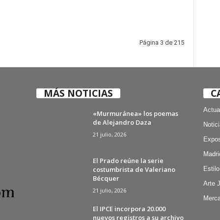
Página 3 de 215
MÁS NOTICIAS
C
Actua
«Murmuránea» los poemas
de Alejandro Daza
Notic
21 julio, 2026
Expos
Madri
El Prado reúne la serie
costumbrista de Valeriano
Estilo
Bécquer
Arte 
21 julio, 2026
Merca
El IPCE incorpora 20.000
nuevos registros a su archivo