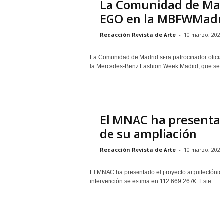
La Comunidad de Madr
–
EGO en la MBFWMadr
L
o
Redacción Revista de Arte
-
10 marzo, 202
g
o
La Comunidad de Madrid será patrocinador ofici
p
la Mercedes-Benz Fashion Week Madrid, que se.
r
e
s
s
El MNAC ha presentad
de su ampliación
Redacción Revista de Arte
-
10 marzo, 202
El MNAC ha presentado el proyecto arquitectónico
intervención se estima en 112.669.267€. Este...