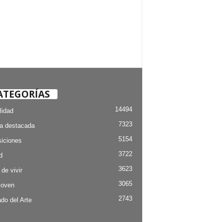
ATEGORÍAS
14494
lidad
7323
ia destacada
5154
iciones
3722
d
3623
 de vivir
3065
Joven
2743
do del Arte