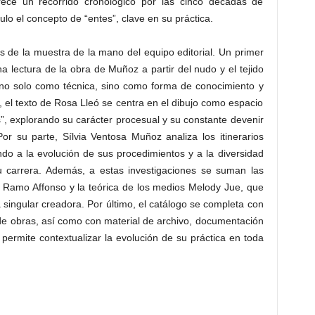
rece un recorrido cronológico por las cinco décadas de
ulo el concepto de “entes”, clave en su práctica.
 de la muestra de la mano del equipo editorial. Un primer
 lectura de la obra de Muñoz a partir del nudo y el tejido
 no solo como técnica, sino como forma de conocimiento y
n, el texto de Rosa Lleó se centra en el dibujo como espacio
, explorando su carácter procesual y su constante devenir
Por su parte, Sílvia Ventosa Muñoz analiza los itinerarios
do a la evolución de sus procedimientos y a la diversidad
 carrera. Además, a estas investigaciones se suman las
a Ramo Affonso y la teórica de los medios Melody Jue, que
singular creadora. Por último, el catálogo se completa con
de obras, así como con material de archivo, documentación
e permite contextualizar la evolución de su práctica en toda