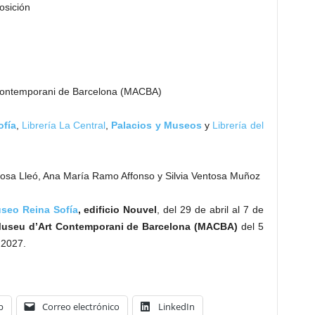
osición
Contemporani de Barcelona (MACBA)
ofía
,
Librería La Central
,
Palacios y Museos
y
Librería del
Rosa Lleó, Ana María Ramo Affonso y Silvia Ventosa Muñoz
seo Reina Sofía
, edificio Nouvel
, del 29 de abril al 7 de
useu d’Art Contemporani de Barcelona (MACBA)
del 5
 2027.
p
Correo electrónico
LinkedIn