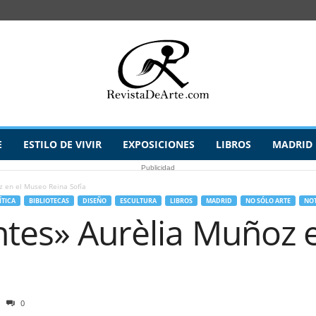
E
ESTILO DE VIVIR
EXPOSICIONES
LIBROS
MADRID
Publicidad
z en el Museo Reina Sofía
ÍTICA
BIBLIOTECAS
DISEÑO
ESCULTURA
LIBROS
MADRID
NO SÓLO ARTE
NOT
ntes» Aurèlia Muñoz 
0