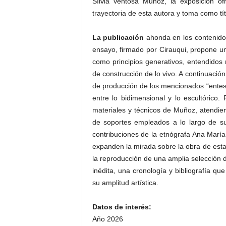
Sílvia Ventosa Muñoz, la exposición of
trayectoria de esta autora y toma como tít
La publicación
ahonda en los contenidos
ensayo, firmado por Cirauqui, propone una
como principios generativos, entendidos
de construcción de lo vivo. A continuació
de producción de los mencionados “entes”
entre lo bidimensional y lo escultórico. 
materiales y técnicos de Muñoz, atendien
de soportes empleados a lo largo de su
contribuciones de la etnógrafa Ana Marí
expanden la mirada sobre la obra de esta 
la reproducción de una amplia selección 
inédita, una cronología y bibliografía qu
su amplitud artística.
Datos de interés:
Año 2026