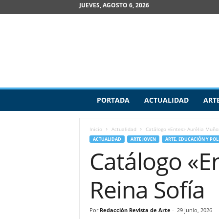
JUEVES, AGOSTO 6, 2026
R
PORTADA
ACTUALIDAD
ART
e
v
i
Inicio
Actualidad
Catálogo «Entes» Aurèlia Muño
s
ACTUALIDAD
ARTE JOVEN
ARTE, EDUCACIÓN Y POL
t
Catálogo «E
a
d
e
Reina Sofía
A
r
t
Por
Redacción Revista de Arte
-
29 junio, 2026
e