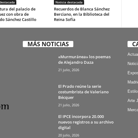
 destacada
Noticia destacada
ura del palacio de
Recuerdos de Blanca Sánchez
uez con obra de
Berciano, en la Biblioteca del
do Sánchez Castillo
Reina Sofía
MÁS NOTICIAS
C
Actua
«Murmuránea» los poemas
de Alejandro Daza
Notic
21 julio, 2026
Expos
Madri
El Prado reúne la serie
costumbrista de Valeriano
Estilo
Bécquer
Arte 
21 julio, 2026
Merca
El IPCE incorpora 20.000
nuevos registros a su archivo
digital
20 julio, 2026