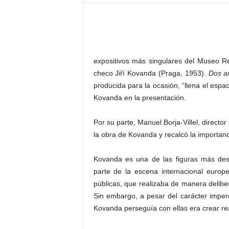
–
L
o
g
o
p
expositivos más singulares del Museo Rei
r
checo Jiří Kovanda (Praga, 1953).
Dos an
e
producida para la ocasión, “llena el espa
s
Kovanda en la presentación.
s
Por su parte, Manuel Borja-Villel, direct
la obra de Kovanda y recalcó la importanci
Kovanda es una de las figuras más des
parte de la escena internacional europ
públicas, que realizaba de manera deliber
Sin embargo, a pesar del carácter imperc
Kovanda perseguía con ellas era crear re