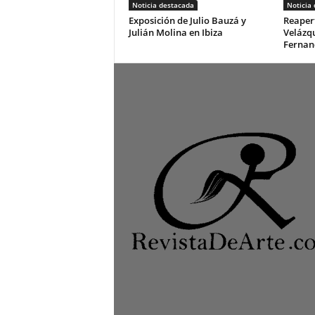
Noticia destacada
Noticia
Exposición de Julio Bauzá y
Reapert
Julián Molina en Ibiza
Velázq
Fernan