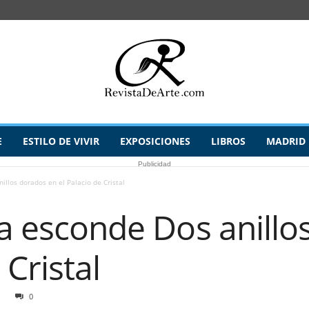
E
ESTILO DE VIVIR
EXPOSICIONES
LIBROS
MADRID
Publicidad
illos dorados en el Palacio de Cristal
ía esconde Dos anill
 Cristal
0