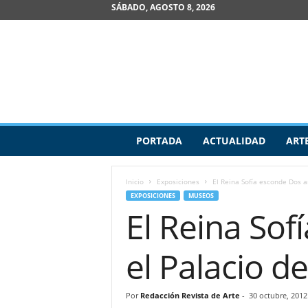
SÁBADO, AGOSTO 8, 2026
R
PORTADA
ACTUALIDAD
ART
e
v
i
Inicio
Exposiciones
El Reina Sofía esconde Dos an
s
EXPOSICIONES
MUSEOS
t
El Reina Sof
a
d
e
el Palacio de
A
r
t
Por
Redacción Revista de Arte
-
30 octubre, 2012
e